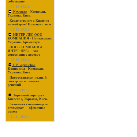
собственно
(03-19-2021)
Newstone
- Киевская,
Украина, Киев.
Керамогранит в Киеве по
низкой цене! Покупая с нам
(03-19-2021)
ИНТЕР-ЛЕС ООО
КОМПАНИЯ
- Полтавская,
Украина, Кременчуг.
ООО «КОМПАНИЯ
ИНТЕР-ЛЕС» – это
современное деревоо
(03-19-2021)
UP Logistichna
Kompaniya
- Киевская,
Украина, Киев.
Предоставляем полный
спектр логистических
решений
(11-21-2019)
Торговый городок
-
Киевская, Украина, Киев.
Каменная столешница из
агломерат — эффектное
допол
(11-21-2019)