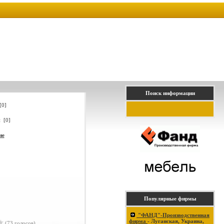
Поиск информации
[0]
 [0]
ие
Популярные фирмы
"ФАНД"-Производственная
фирма
- Луганская, Украина,
(73 голосов)