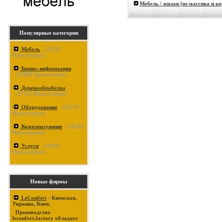
Мебель / жилая (из массива и к
Популярные категории
Мебель
(
24239
Просмотров)
Бизнес-информация
(
17880
Просмотров)
Деревообработка
(
17767
Просмотров)
Оборудование
(
16379
Просмотров)
Комплектующие
(
16293
Просмотров)
Услуги
(
14876
Просмотров)
Новые фирмы
LeConfort
- Киевская,
Украина, Киев.
Производство
leconfort.factory обладает