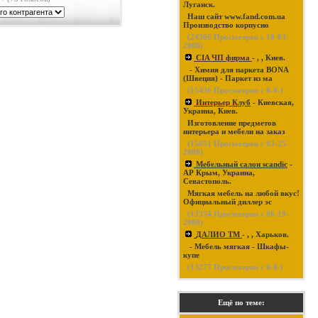
Луганск.
Наш сайт www.fand.com.ua
Производство корпусно
(
24366
Просмотров с 10-03-
2008)
CIA ЧП фирма
- , , Киев.
- Химия для паркета BONA
(Швеция) - Паркет из ма
(
15436
Просмотров с 0-0-)
Интерьер Клуб
- Киевская,
Украина, Киев.
Изготовление предметов
интерьера и мебели на заказ
(
15051
Просмотров с 03-25-
2008)
Мебельный салон scandic
-
АР Крым, Украина,
Севастополь.
Мягкая мебель на любой вкус!
Официальный диллер эс
(
13354
Просмотров с 06-19-
2008)
ДАЛИО ТМ
- , , Харьков.
- Мебель мягкая - Шкафы-
купе
(
13277
Просмотров с 0-0-)
Ещё по теме: