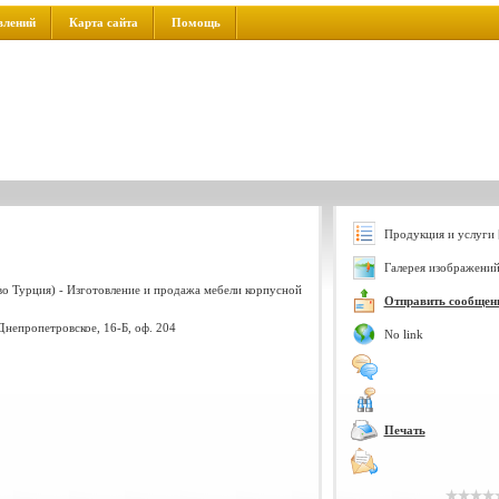
влений
Карта сайта
Помощь
Продукция и услуги 
Галерея изображений
о Турция) - Изготовление и продажа мебели корпусной
Отправить сообщен
Днепропетровское, 16-Б, оф. 204
No link
Печать