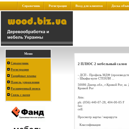
Справочник
Регистрация
Вход для клиентов
Доска объя
Меню
Справочник
2 ПЛЮС 2 мебельный салон
Регистрация
- ДСП - Профиль МДФ (производств
Тарифные планы
- Шкафы-купе СТЕНЛИ ...
Панель управления
50086 Днепр.обл., г.Кривой Рог, ш. 
Кривой Рог
Расширенный поиск
Связь с нами
Attn:
ph:
(056) 440-07-28, 404-00-05 F
fax:
cell:
Просмотр карты / маршрута
Классификация