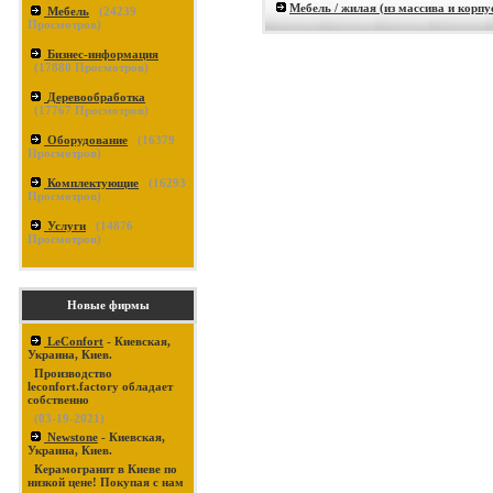
Мебель / жилая (из массива и корпу
Мебель
(
24239
Просмотров)
Бизнес-информация
(
17880
Просмотров)
Деревообработка
(
17767
Просмотров)
Оборудование
(
16379
Просмотров)
Комплектующие
(
16293
Просмотров)
Услуги
(
14876
Просмотров)
Новые фирмы
LeConfort
- Киевская,
Украина, Киев.
Производство
leconfort.factory обладает
собственно
(03-19-2021)
Newstone
- Киевская,
Украина, Киев.
Керамогранит в Киеве по
низкой цене! Покупая с нам