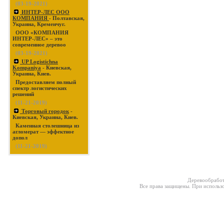
(03-19-2021)
ИНТЕР-ЛЕС ООО
КОМПАНИЯ
- Полтавская,
Украина, Кременчуг.
ООО «КОМПАНИЯ
ИНТЕР-ЛЕС» – это
современное деревоо
(03-19-2021)
UP Logistichna
Kompaniya
- Киевская,
Украина, Киев.
Предоставляем полный
спектр логистических
решений
(11-21-2019)
Торговый городок
-
Киевская, Украина, Киев.
Каменная столешница из
агломерат — эффектное
допол
(11-21-2019)
Деревообработ
Все права защищены. При использо