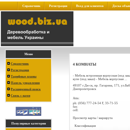
Справочник
Регистрация
Вход для клиентов
Доска объя
Меню
Справочник
4 КОМНАТЫ
Регистрация
- Мебель встроенная корпусная (под зак
Тарифные планы
купе (под заказ) - Мебель корпусная ...
Панель управления
49107 г.Дн-ск, пр. Гагарина, 171; ул.Ба
Днепропетровск
Расширенный поиск
Связь с нами
Attn:
ph:
(056) 777-24-54 F, 33-71-55
fax:
cell:
Просмотр карты / маршрута
Популярные категории
Классификация