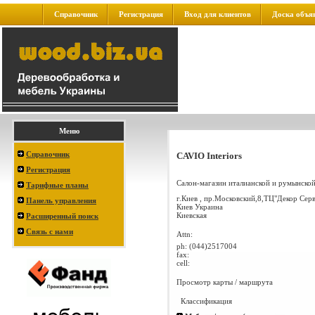
Справочник
Регистрация
Вход для клиентов
Доска объя
Меню
Справочник
CAVIO Interiors
Регистрация
Салон-магазин италианской и румынской 
Тарифные планы
г.Киев , пр.Московский,8,ТЦ"Декор Серв
Панель управления
Киев
Украина
Киевская
Расширенный поиск
Связь с нами
Attn:
ph:
(044)2517004
fax:
cell:
Просмотр карты / маршрута
Классификация