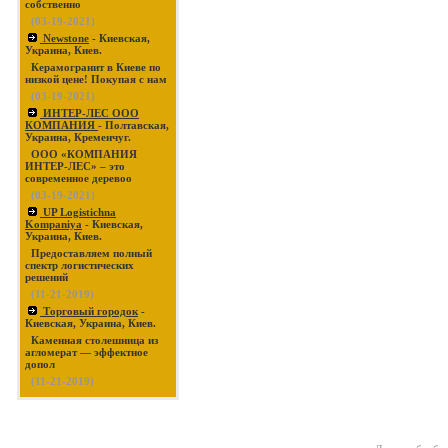
собственно
(03-19-2021)
Newstone
- Киевская,
Украина, Киев.
Керамогранит в Киеве по
низкой цене! Покупая с нам
(03-19-2021)
ИНТЕР-ЛЕС ООО
КОМПАНИЯ
- Полтавская,
Украина, Кременчуг.
ООО «КОМПАНИЯ
ИНТЕР-ЛЕС» – это
современное деревоо
(03-19-2021)
UP Logistichna
Kompaniya
- Киевская,
Украина, Киев.
Предоставляем полный
спектр логистических
решений
(11-21-2019)
Торговый городок
-
Киевская, Украина, Киев.
Каменная столешница из
агломерат — эффектное
допол
(11-21-2019)