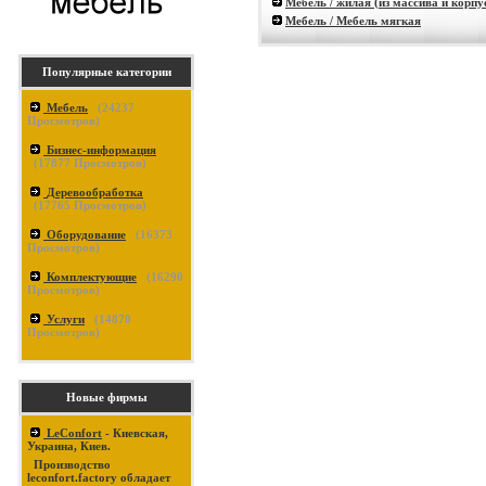
Мебель / жилая (из массива и корпу
Мебель / Мебель мягкая
Популярные категории
Мебель
(
24237
Просмотров)
Бизнес-информация
(
17877
Просмотров)
Деревообработка
(
17765
Просмотров)
Оборудование
(
16373
Просмотров)
Комплектующие
(
16290
Просмотров)
Услуги
(
14870
Просмотров)
Новые фирмы
LeConfort
- Киевская,
Украина, Киев.
Производство
leconfort.factory обладает