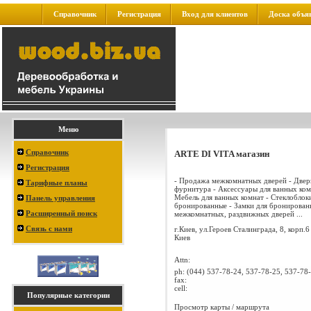
Справочник
Регистрация
Вход для клиентов
Доска объя
Меню
Справочник
ARTE DI VITA магазин
Регистрация
- Продажа межкомнатных дверей - Двер
Тарифные планы
фурнитура - Аксессуары для ванных ком
Мебель для ванных комнат - Стеклоблок
Панель управления
бронированные - Замки для бронирован
Расширенный поиск
межкомнатных, раздвижных дверей ...
Связь с нами
г.Киев, ул.Героев Сталинграда, 8, корп.6
Киев
Attn:
ph:
(044) 537-78-24, 537-78-25, 537-78
fax:
cell:
Популярные категории
Просмотр карты / маршрута