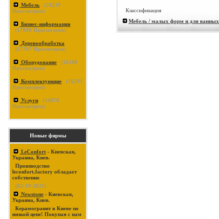
Мебель
(
24239
Классификация
Просмотров)
Мебель / малых форм и для ванных
Бизнес-информация
(
17880
Просмотров)
Деревообработка
(
17767
Просмотров)
Оборудование
(
16380
Просмотров)
Комплектующие
(
16293
Просмотров)
Услуги
(
14878
Просмотров)
Новые фирмы
LeConfort
- Киевская,
Украина, Киев.
Производство
leconfort.factory обладает
собственно
(03-19-2021)
Newstone
- Киевская,
Украина, Киев.
Керамогранит в Киеве по
низкой цене! Покупая с нам