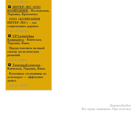
(03-19-2021)
ИНТЕР-ЛЕС ООО
КОМПАНИЯ
- Полтавская,
Украина, Кременчуг.
ООО «КОМПАНИЯ
ИНТЕР-ЛЕС» – это
современное деревоо
(03-19-2021)
UP Logistichna
Kompaniya
- Киевская,
Украина, Киев.
Предоставляем полный
спектр логистических
решений
(11-21-2019)
Торговый городок
-
Киевская, Украина, Киев.
Каменная столешница из
агломерат — эффектное
допол
(11-21-2019)
Деревообработ
Все права защищены. При использо