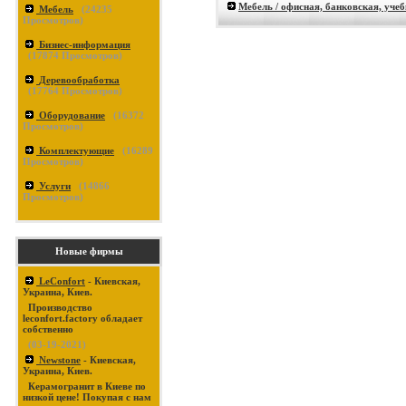
Мебель / офисная, банковская, уче
Мебель
(
24235
Просмотров)
Бизнес-информация
(
17874
Просмотров)
Деревообработка
(
17764
Просмотров)
Оборудование
(
16372
Просмотров)
Комплектующие
(
16289
Просмотров)
Услуги
(
14866
Просмотров)
Новые фирмы
LeConfort
- Киевская,
Украина, Киев.
Производство
leconfort.factory обладает
собственно
(03-19-2021)
Newstone
- Киевская,
Украина, Киев.
Керамогранит в Киеве по
низкой цене! Покупая с нам