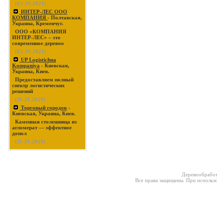
(03-19-2021)
ИНТЕР-ЛЕС ООО
КОМПАНИЯ
- Полтавская,
Украина, Кременчуг.
ООО «КОМПАНИЯ
ИНТЕР-ЛЕС» – это
современное деревоо
(03-19-2021)
UP Logistichna
Kompaniya
- Киевская,
Украина, Киев.
Предоставляем полный
спектр логистических
решений
(11-21-2019)
Торговый городок
-
Киевская, Украина, Киев.
Каменная столешница из
агломерат — эффектное
допол
(11-21-2019)
Деревообработ
Все права защищены. При использо