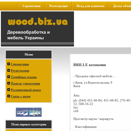
Справочник
Регистрация
Вход для клиентов
Доска объя
Меню
Справочник
BRILLE компания
Регистрация
- Продажа офисной мебели ...
Тарифные планы
г.Киев, ул.Бориспольская, 9
Панель управления
Киев
Расширенный поиск
Attn:
Связь с нами
ph:
(044) 451-48-84, 451-48-85, 270-49-
12, 568-16-22
fax:
cell:
Просмотр карты / маршрута
Популярные категории
Классификация