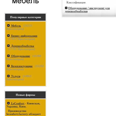
Классификация
Оборудование / инструмент для
деревообработки
Популярные категории
Мебель
(
24233
Просмотров)
Бизнес-информация
(
17872
Просмотров)
Деревообработка
(
17761
Просмотров)
Оборудование
(
16368
Просмотров)
Комплектующие
(
16284
Просмотров)
Услуги
(
14863
Просмотров)
Новые фирмы
LeConfort
- Киевская,
Украина, Киев.
Производство
leconfort.factory обладает