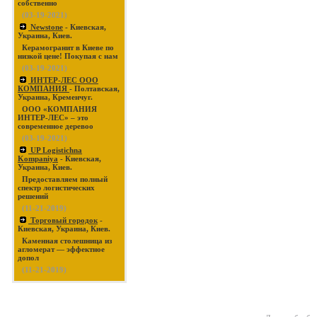
собственно
(03-19-2021)
Newstone
- Киевская,
Украина, Киев.
Керамогранит в Киеве по
низкой цене! Покупая с нам
(03-19-2021)
ИНТЕР-ЛЕС ООО
КОМПАНИЯ
- Полтавская,
Украина, Кременчуг.
ООО «КОМПАНИЯ
ИНТЕР-ЛЕС» – это
современное деревоо
(03-19-2021)
UP Logistichna
Kompaniya
- Киевская,
Украина, Киев.
Предоставляем полный
спектр логистических
решений
(11-21-2019)
Торговый городок
-
Киевская, Украина, Киев.
Каменная столешница из
агломерат — эффектное
допол
(11-21-2019)