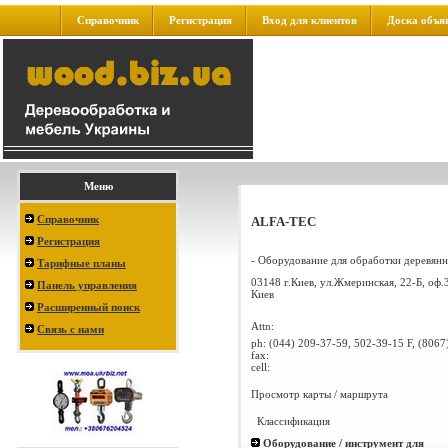
Справочник
Регистрация
Вход для клиентов
Доска объя
Меню
Справочник
ALFA-TEC
Регистрация
- Оборудование для обработки деревянны
Тарифные планы
03148 г.Киев, ул.Жмеринская, 22-Б, оф.
Панель управления
Киев
Расширенный поиск
Attn:
Связь с нами
ph:
(044) 209-37-59, 502-39-15 F, (8067
fax:
cell:
Просмотр карты / маршрута
Классификация
Оборудование / инструмент для