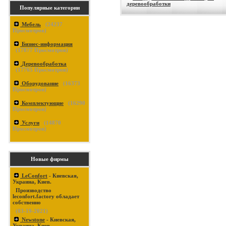
деревообработки
Популярные категории
Мебель
(
24237
Просмотров)
Бизнес-информация
(
17877
Просмотров)
Деревообработка
(
17765
Просмотров)
Оборудование
(
16373
Просмотров)
Комплектующие
(
16290
Просмотров)
Услуги
(
14870
Просмотров)
Новые фирмы
LeConfort
- Киевская,
Украина, Киев.
Производство
leconfort.factory обладает
собственно
(03-19-2021)
Newstone
- Киевская,
Украина, Киев.