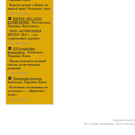
Керамогранит в Киеве по
низкой цене! Покупая с нам
(03-19-2021)
ИНТЕР-ЛЕС ООО
КОМПАНИЯ
- Полтавская,
Украина, Кременчуг.
ООО «КОМПАНИЯ
ИНТЕР-ЛЕС» – это
современное деревоо
(03-19-2021)
UP Logistichna
Kompaniya
- Киевская,
Украина, Киев.
Предоставляем полный
спектр логистических
решений
(11-21-2019)
Торговый городок
-
Киевская, Украина, Киев.
Каменная столешница из
агломерат — эффектное
допол
(11-21-2019)
Деревообработ
Все права защищены. При использо