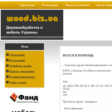
Справочник
Регистрация
Вход для клиентов
Доска объя
Меню
Справочник
BOSCH В ПОМОЩЬ
Регистрация
- Торговля деревообрабатывающими стан
Тарифные планы
83052 г.Донецк, бул.Шахтостроителей, 
Панель управления
Донецк
Расширенный поиск
Attn:
Связь с нами
ph:
(062) 385-96-26 F, 381-22-32, 345-0
18-82
fax:
cell:
Просмотр карты / маршрута
Классификация