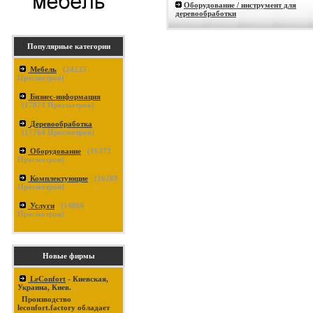
Оборудование / инструмент для
деревообработки
Популярные категории
Мебель
(
24235
Просмотров)
Бизнес-информация
(
17874
Просмотров)
Деревообработка
(
17764
Просмотров)
Оборудование
(
16372
Просмотров)
Комплектующие
(
16289
Просмотров)
Услуги
(
14866
Просмотров)
Новые фирмы
LeConfort
- Киевская,
Украина, Киев.
Производство
leconfort.factory обладает