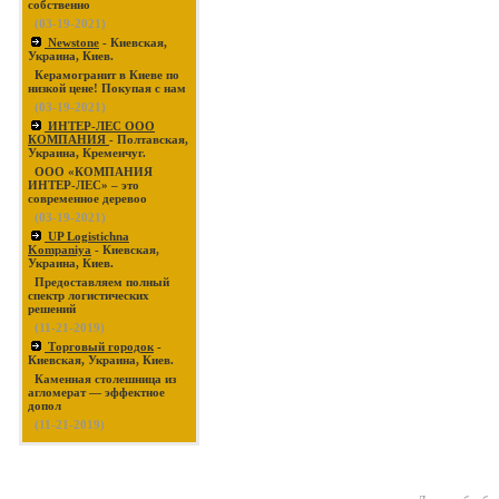
собственно
(03-19-2021)
Newstone
- Киевская,
Украина, Киев.
Керамогранит в Киеве по
низкой цене! Покупая с нам
(03-19-2021)
ИНТЕР-ЛЕС ООО
КОМПАНИЯ
- Полтавская,
Украина, Кременчуг.
ООО «КОМПАНИЯ
ИНТЕР-ЛЕС» – это
современное деревоо
(03-19-2021)
UP Logistichna
Kompaniya
- Киевская,
Украина, Киев.
Предоставляем полный
спектр логистических
решений
(11-21-2019)
Торговый городок
-
Киевская, Украина, Киев.
Каменная столешница из
агломерат — эффектное
допол
(11-21-2019)