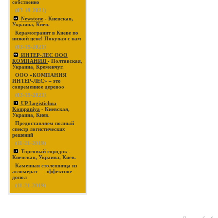
собственно
(03-19-2021)
Newstone
- Киевская,
Украина, Киев.
Керамогранит в Киеве по
низкой цене! Покупая с нам
(03-19-2021)
ИНТЕР-ЛЕС ООО
КОМПАНИЯ
- Полтавская,
Украина, Кременчуг.
ООО «КОМПАНИЯ
ИНТЕР-ЛЕС» – это
современное деревоо
(03-19-2021)
UP Logistichna
Kompaniya
- Киевская,
Украина, Киев.
Предоставляем полный
спектр логистических
решений
(11-21-2019)
Торговый городок
-
Киевская, Украина, Киев.
Каменная столешница из
агломерат — эффектное
допол
(11-21-2019)