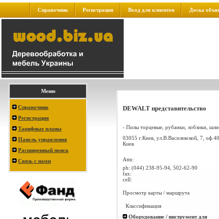
Справочник
Регистрация
Вход для клиентов
Доска объя
Меню
Справочник
DEWALT представительство
Регистрация
- Пилы торцевые, рубанки, лобзики, шли
Тарифные планы
03055 г.Киев, ул.В.Василевской, 7, оф.4
Панель управления
Киев
Расширенный поиск
Attn:
Связь с нами
ph:
(044) 238-95-94, 502-62-90
fax:
cell:
Просмотр карты / маршрута
Классификация
Оборудование / инструмент для