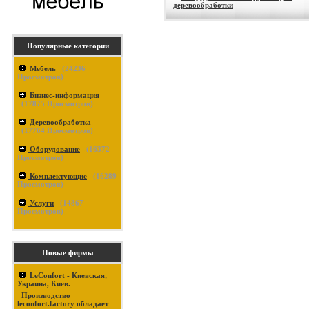
деревообработки
Популярные категории
Мебель
(
24236
Просмотров)
Бизнес-информация
(
17875
Просмотров)
Деревообработка
(
17764
Просмотров)
Оборудование
(
16372
Просмотров)
Комплектующие
(
16289
Просмотров)
Услуги
(
14867
Просмотров)
Новые фирмы
LeConfort
- Киевская,
Украина, Киев.
Производство
leconfort.factory обладает