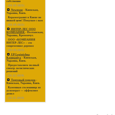
собственно
(03-19-2021)
Newstone
- Киевская,
Украина, Киев.
Керамогранит в Киеве по
низкой цене! Покупая с нам
(03-19-2021)
ИНТЕР-ЛЕС ООО
КОМПАНИЯ
- Полтавская,
Украина, Кременчуг.
ООО «КОМПАНИЯ
ИНТЕР-ЛЕС» – это
современное деревоо
(03-19-2021)
UP Logistichna
Kompaniya
- Киевская,
Украина, Киев.
Предоставляем полный
спектр логистических
решений
(11-21-2019)
Торговый городок
-
Киевская, Украина, Киев.
Каменная столешница из
агломерат — эффектное
допол
(11-21-2019)