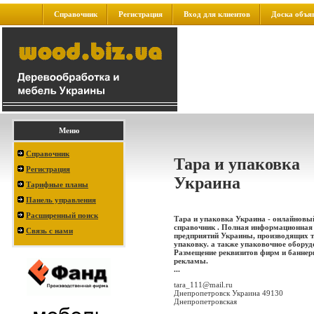
Справочник
Регистрация
Вход для клиентов
Доска объя
Меню
Справочник
Тара и упаковка
Регистрация
Украина
Тарифные планы
Панель управления
Расширенный поиск
Тара и упаковка Украина - онлайновый
справочник . Полная информационная
Связь с нами
предприятий Украины, производящих т
упаковку. а также упаковочное оборуд
Размещение реквизитов фирм и баннер
рекламы.
...
tara_111@mail.ru
Днепропетровск Украина 49130
Днепропетровская