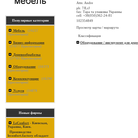
Attn: Andre
ph: 7JLrJ
fax: Тара та упаковка Украины
cell: +38(050)362-24-81
Популярные категории
102354849
Просмотр карты / маршрута
Мебель
(
24237
Просмотров)
Классификация
Бизнес-информация
Оборудование / инструмент для дер
(
17877
Просмотров)
Деревообработка
(
17765
Просмотров)
Оборудование
(
16373
Просмотров)
Комплектующие
(
16290
Просмотров)
Услуги
(
14870
Просмотров)
Новые фирмы
LeConfort
- Киевская,
Украина, Киев.
Производство
leconfort.factory обладает