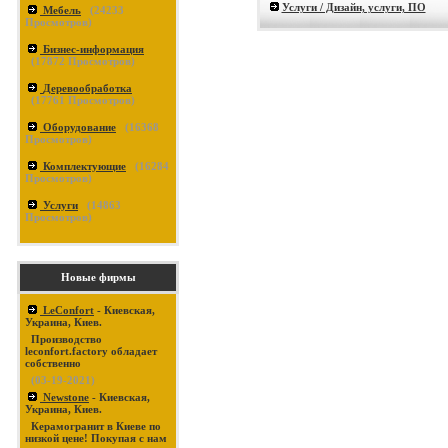
Услуги / Дизайн, услуги, ПО
Мебель
(
24233
Просмотров)
Бизнес-информация
(
17872
Просмотров)
Деревообработка
(
17761
Просмотров)
Оборудование
(
16368
Просмотров)
Комплектующие
(
16284
Просмотров)
Услуги
(
14863
Просмотров)
Новые фирмы
LeConfort
- Киевская,
Украина, Киев.
Производство
leconfort.factory обладает
собственно
(03-19-2021)
Newstone
- Киевская,
Украина, Киев.
Керамогранит в Киеве по
низкой цене! Покупая с нам