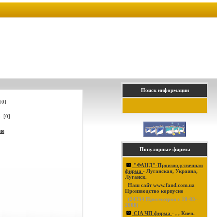
Поиск информации
[0]
 [0]
ие
Популярные фирмы
"ФАНД"-Производственная
фирма
- Луганская, Украина,
Луганск.
Наш сайт www.fand.com.ua
Производство корпусно
(
24334
Просмотров с 10-03-
2008)
CIA ЧП фирма
- , , Киев.