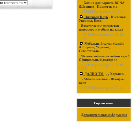
- Химия для паркета BONA
(Швеция) - Паркет из ма
(
15360
Просмотров с 0-0-)
Интерьер Клуб
- Киевская,
Украина, Киев.
Изготовление предметов
интерьера и мебели на заказ
(
15018
Просмотров с 03-25-
2008)
Мебельный салон scandic
-
АР Крым, Украина,
Севастополь.
Мягкая мебель на любой вкус!
Официальный диллер эс
(
13347
Просмотров с 06-19-
2008)
ДАЛИО ТМ
- , , Харьков.
- Мебель мягкая - Шкафы-
купе
(
13272
Просмотров с 0-0-)
Ещё по теме:
Дополнительная информация