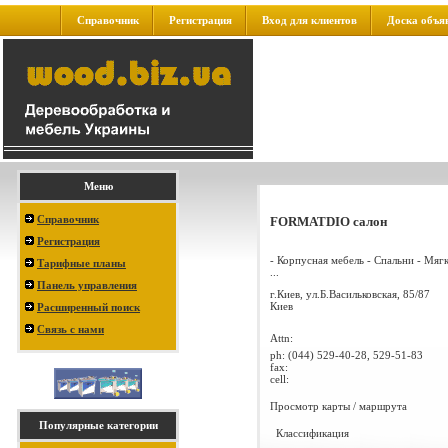
Справочник
Регистрация
Вход для клиентов
Доска объя
Меню
Справочник
FORMATDIO салон
Регистрация
- Корпусная мебель - Спальни - Мяг
Тарифные планы
...
Панель управления
г.Киев, ул.Б.Васильковская, 85/87
Киев
Расширенный поиск
Связь с нами
Attn:
ph:
(044) 529-40-28, 529-51-83
fax:
cell:
Просмотр карты / маршрута
Популярные категории
Классификация