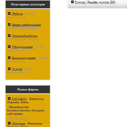
Услуги / Дизайн, услуги, ПО
Популярные категории
Мебель
(
24236
Просмотров)
Бизнес-информация
(
17875
Просмотров)
Деревообработка
(
17764
Просмотров)
Оборудование
(
16372
Просмотров)
Комплектующие
(
16289
Просмотров)
Услуги
(
14867
Просмотров)
Новые фирмы
LeConfort
- Киевская,
Украина, Киев.
Производство
leconfort.factory обладает
собственно
(03-19-2021)
Newstone
- Киевская,
Украина, Киев.