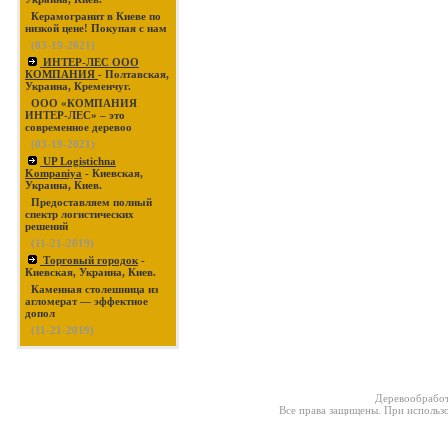
Керамогранит в Киеве по
низкой цене! Покупая с нам
(03-19-2021)
ИНТЕР-ЛЕС ООО
КОМПАНИЯ
- Полтавская,
Украина, Кременчуг.
ООО «КОМПАНИЯ
ИНТЕР-ЛЕС» – это
современное деревоо
(03-19-2021)
UP Logistichna
Kompaniya
- Киевская,
Украина, Киев.
Предоставляем полный
спектр логистических
решений
(11-21-2019)
Торговый городок
-
Киевская, Украина, Киев.
Каменная столешница из
агломерат — эффектное
допол
(11-21-2019)
Деревообработ
Все права защищены. При использо