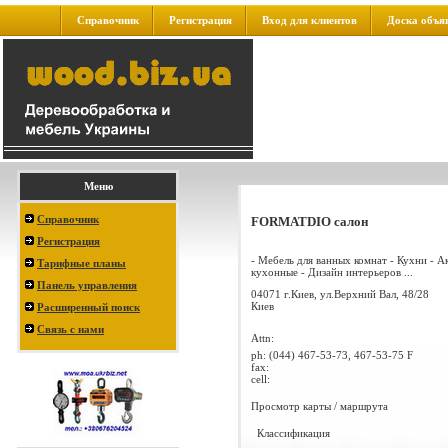
Справочник
Регистрация
Вход для клиентов
Доска объя
Меню
Справочник
FORMATDIO салон
Регистрация
- Мебель для ванных комнат - Кухни - А
Тарифные планы
кухонные - Дизайн интерьеров ...
Панель управления
04071 г.Киев, ул.Верхний Вал, 48/28
Киев
Расширенный поиск
Связь с нами
Attn:
ph:
(044) 467-53-73, 467-53-75 F
fax:
cell:
Просмотр карты / маршрута
Классификация