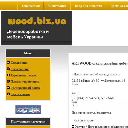
Справочник
Регистрация
Вход для клиентов
Доска объя
Меню
Справочник
ARTWOOD студия дизайна мебе
Регистрация
- Изготовление мебели под заказ ...
Тарифные планы
02152 г.Киев, а/я 90; ул.Каунасская, 13
Панель управления
Киев
Расширенный поиск
Attn:
Связь с нами
ph:
(044) 203-47-74, 599-34-00
fax:
cell:
Просмотр карты / маршрута
Классификация
Популярные категории
Услуги / Изготовление мебели под з