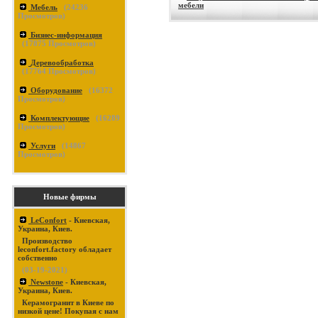
мебели
Мебель
(
24236
Просмотров)
Бизнес-информация
(
17875
Просмотров)
Деревообработка
(
17764
Просмотров)
Оборудование
(
16372
Просмотров)
Комплектующие
(
16289
Просмотров)
Услуги
(
14867
Просмотров)
Новые фирмы
LeConfort
- Киевская,
Украина, Киев.
Производство
leconfort.factory обладает
собственно
(03-19-2021)
Newstone
- Киевская,
Украина, Киев.
Керамогранит в Киеве по
низкой цене! Покупая с нам