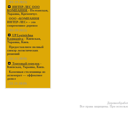
(03-19-2021)
ИНТЕР-ЛЕС ООО
КОМПАНИЯ
- Полтавская,
Украина, Кременчуг.
ООО «КОМПАНИЯ
ИНТЕР-ЛЕС» – это
современное деревоо
(03-19-2021)
UP Logistichna
Kompaniya
- Киевская,
Украина, Киев.
Предоставляем полный
спектр логистических
решений
(11-21-2019)
Торговый городок
-
Киевская, Украина, Киев.
Каменная столешница из
агломерат — эффектное
допол
(11-21-2019)
Деревообработ
Все права защищены. При использо