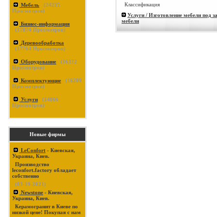
Классификация
Мебель
(
24235
Просмотров)
Услуги / Изготовление мебели под з
мебели
Бизнес-информация
(
17874
Просмотров)
Деревообработка
(
17764
Просмотров)
Оборудование
(
16372
Просмотров)
Комплектующие
(
16289
Просмотров)
Услуги
(
14866
Просмотров)
Новые фирмы
LeConfort
- Киевская,
Украина, Киев.
Производство
leconfort.factory обладает
собственно
(03-19-2021)
Newstone
- Киевская,
Украина, Киев.
Керамогранит в Киеве по
низкой цене! Покупая с нам