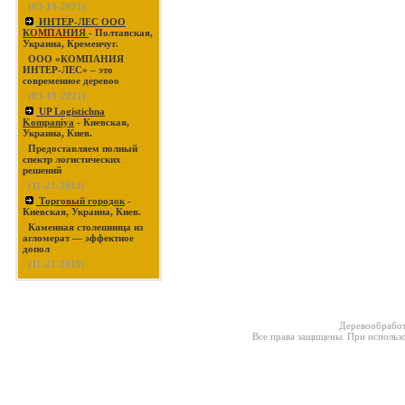
(03-19-2021)
ИНТЕР-ЛЕС ООО
КОМПАНИЯ
- Полтавская,
Украина, Кременчуг.
ООО «КОМПАНИЯ
ИНТЕР-ЛЕС» – это
современное деревоо
(03-19-2021)
UP Logistichna
Kompaniya
- Киевская,
Украина, Киев.
Предоставляем полный
спектр логистических
решений
(11-21-2019)
Торговый городок
-
Киевская, Украина, Киев.
Каменная столешница из
агломерат — эффектное
допол
(11-21-2019)
Деревообработ
Все права защищены. При использо