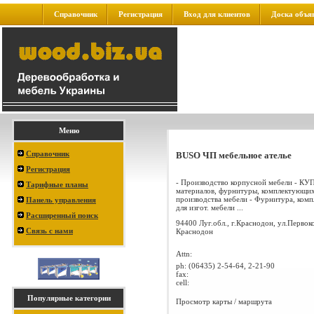
Справочник
Регистрация
Вход для клиентов
Доска объя
Меню
Справочник
BUSO ЧП мебельное ателье
Регистрация
- Производство корпусной мебели - КУ
Тарифные планы
материалов, фурнитуры, комплектующих
производства мебели - Фурнитура, ком
Панель управления
для изгот. мебели ...
Расширенный поиск
94400 Луг.обл., г.Краснодон, ул.Первок
Связь с нами
Краснодон
Attn:
ph:
(06435) 2-54-64, 2-21-90
fax:
cell:
Популярные категории
Просмотр карты / маршрута