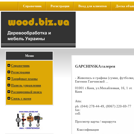
Справочник
Регистрация
Вход для клиентов
Доска объя
Меню
Справочник
GAPCHINSKA галерея
Регистрация
- Живопись и графика (сумки, футболки,
Тарифные планы
Евгении Ганчинской ...
Панель управления
01001 г.Киев, ул.Михайловкая, 16, 1 эт.
Киев
Расширенный поиск
Связь с нами
Attn:
ph:
(044) 278-44-49, (8067) 220-69-77
fax:
cell:
Просмотр карты / маршрута
Классификация