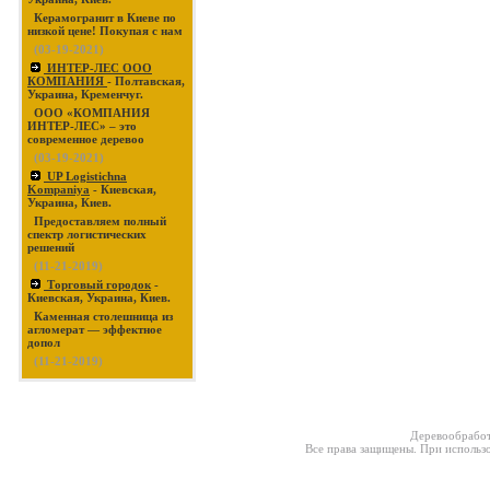
Керамогранит в Киеве по
низкой цене! Покупая с нам
(03-19-2021)
ИНТЕР-ЛЕС ООО
КОМПАНИЯ
- Полтавская,
Украина, Кременчуг.
ООО «КОМПАНИЯ
ИНТЕР-ЛЕС» – это
современное деревоо
(03-19-2021)
UP Logistichna
Kompaniya
- Киевская,
Украина, Киев.
Предоставляем полный
спектр логистических
решений
(11-21-2019)
Торговый городок
-
Киевская, Украина, Киев.
Каменная столешница из
агломерат — эффектное
допол
(11-21-2019)
Деревообработ
Все права защищены. При использо