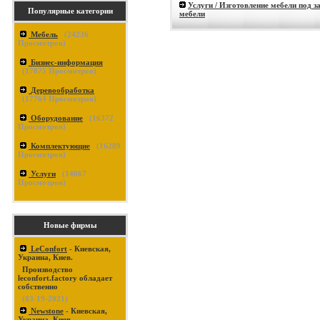
Услуги / Изготовление мебели под з
Популярные категории
мебели
Мебель
(
24236
Просмотров)
Бизнес-информация
(
17875
Просмотров)
Деревообработка
(
17764
Просмотров)
Оборудование
(
16372
Просмотров)
Комплектующие
(
16289
Просмотров)
Услуги
(
14867
Просмотров)
Новые фирмы
LeConfort
- Киевская,
Украина, Киев.
Производство
leconfort.factory обладает
собственно
(03-19-2021)
Newstone
- Киевская,
Украина, Киев.