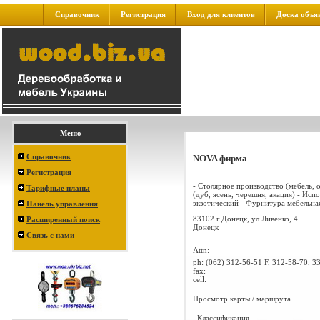
Справочник
Регистрация
Вход для клиентов
Доска объя
Меню
Справочник
NOVA фирма
Регистрация
- Столярное производство (мебель, о
Тарифные планы
(дуб, ясень, черешня, акация) - Исп
экзотический - Фурнитура мебельная 
Панель управления
83102 г.Донецк, ул.Ливенко, 4
Расширенный поиск
Донецк
Связь с нами
Attn:
ph:
(062) 312-56-51 F, 312-58-70, 3
fax:
cell:
Просмотр карты / маршрута
Классификация