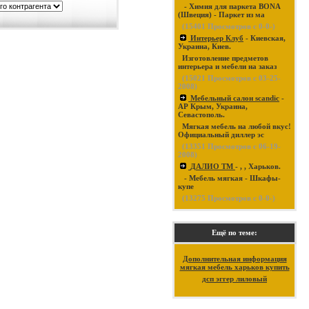
- Химия для паркета BONA
(Швеция) - Паркет из ма
(
15401
Просмотров с 0-0-)
Интерьер Клуб
- Киевская,
Украина, Киев.
Изготовление предметов
интерьера и мебели на заказ
(
15021
Просмотров с 03-25-
2008)
Мебельный салон scandic
-
АР Крым, Украина,
Севастополь.
Мягкая мебель на любой вкус!
Официальный диллер эс
(
13351
Просмотров с 06-19-
2008)
ДАЛИО ТМ
- , , Харьков.
- Мебель мягкая - Шкафы-
купе
(
13275
Просмотров с 0-0-)
Ещё по теме:
Дополнительная информация
мягкая мебель харьков купить
дсп эггер лиловый