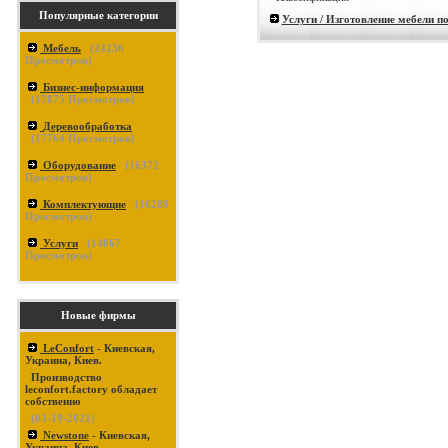
Популярные категории
Услуги / Изготовление мебели по
Мебель
(
24236
Просмотров)
Бизнес-информация
(
17875
Просмотров)
Деревообработка
(
17764
Просмотров)
Оборудование
(
16372
Просмотров)
Комплектующие
(
16289
Просмотров)
Услуги
(
14867
Просмотров)
Новые фирмы
LeConfort
- Киевская,
Украина, Киев.
Производство
leconfort.factory обладает
собственно
(03-19-2021)
Newstone
- Киевская,
Украина, Киев.