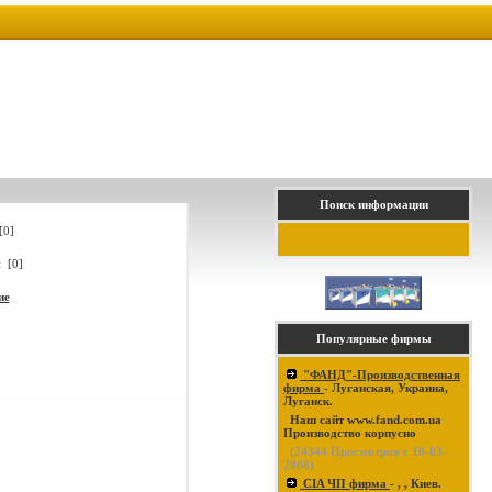
Поиск информации
[0]
 [0]
ие
Популярные фирмы
"ФАНД"-Производственная
фирма
- Луганская, Украина,
Луганск.
Наш сайт www.fand.com.ua
Производство корпусно
(
24344
Просмотров с 10-03-
2008)
CIA ЧП фирма
- , , Киев.