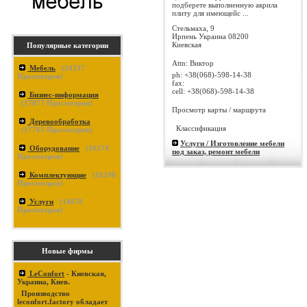
подберете выполненную акрила
плиту для имеющейс ...
Стельмаха, 9
Ирпень
Украина
08200
Киевская
Популярные категории
Attn: Виктор
Мебель
(
24237
ph:
+38(068)-598-14-38
Просмотров)
fax:
cell:
+38(068)-598-14-38
Бизнес-информация
(
17877
Просмотров)
Просмотр карты / маршрута
Деревообработка
Классификация
(
17765
Просмотров)
Услуги / Изготовление мебели
Оборудование
(
16374
под заказ, ремонт мебели
Просмотров)
Комплектующие
(
16290
Просмотров)
Услуги
(
14870
Просмотров)
Новые фирмы
LeConfort
- Киевская,
Украина, Киев.
Производство
leconfort.factory обладает