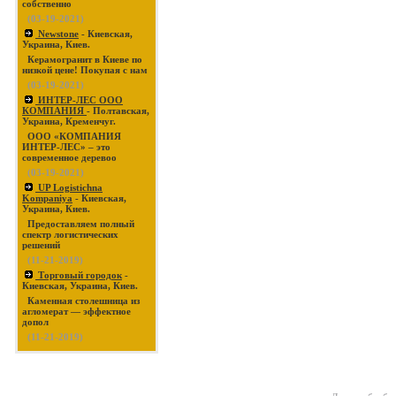
собственно
(03-19-2021)
Newstone
- Киевская,
Украина, Киев.
Керамогранит в Киеве по
низкой цене! Покупая с нам
(03-19-2021)
ИНТЕР-ЛЕС ООО
КОМПАНИЯ
- Полтавская,
Украина, Кременчуг.
ООО «КОМПАНИЯ
ИНТЕР-ЛЕС» – это
современное деревоо
(03-19-2021)
UP Logistichna
Kompaniya
- Киевская,
Украина, Киев.
Предоставляем полный
спектр логистических
решений
(11-21-2019)
Торговый городок
-
Киевская, Украина, Киев.
Каменная столешница из
агломерат — эффектное
допол
(11-21-2019)