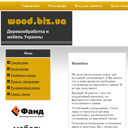
Справочник
Регистрация
Вход для клиентов
Доска объя
Меню
Справочник
Homelion
Регистрация
Не получается купить плиту для
Тарифные планы
кухонной столешницы? А Вы знаете,
что в наше время востребованы
Панель управления
столешницы из акрилового камня? И
Расширенный поиск
не зря, ведь акрил:
Крепкий. И вместе с тем это
Связь с нами
поддатливый материал, он
фрезеруется ощутимо проще
естественного камня.
Устойчивый к разъеданию. Стоит
лишь остерегаться пролива
органческого растворителя на
столешницу из акриловой смолы.
Отличается необычным сочетанием
цвета и текстуры. Вы с легкостью