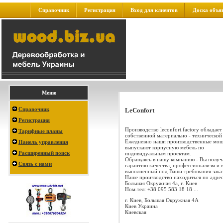
Справочник
Регистрация
Вход для клиентов
Доска объя
Меню
Справочник
LeConfort
Регистрация
Производство leconfort.factory обладает
Тарифные планы
собственной материально - технической 
Ежедневно наши производственные мо
Панель управления
выпускают корпусную мебель по
Расширенный поиск
индивидуальным проектам.
Обращаясь в нашу компанию - Вы получ
Связь с нами
гарантию качества, профессионализм и 
выполненный под Ваши требования заказ
Наше производство находиться по адрес
Большая Окружная 4а, г. Киев
Ном.тел: +38 095 583 18 18 ...
г. Киев, Большая Окружная 4А
Киев
Украина
Киевская