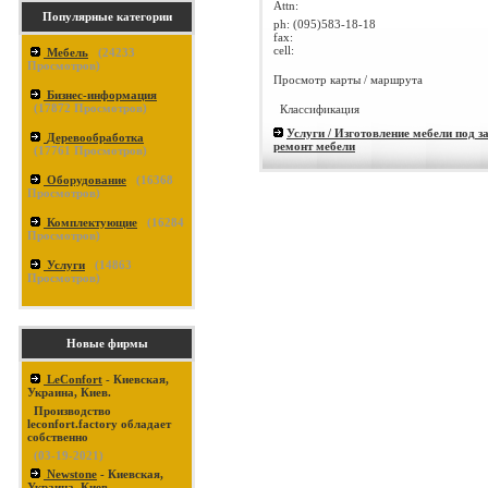
Attn:
Популярные категории
ph:
(095)583-18-18
fax:
cell:
Мебель
(
24233
Просмотров)
Просмотр карты / маршрута
Бизнес-информация
(
17872
Просмотров)
Классификация
Услуги / Изготовление мебели под за
Деревообработка
ремонт мебели
(
17761
Просмотров)
Оборудование
(
16368
Просмотров)
Комплектующие
(
16284
Просмотров)
Услуги
(
14863
Просмотров)
Новые фирмы
LeConfort
- Киевская,
Украина, Киев.
Производство
leconfort.factory обладает
собственно
(03-19-2021)
Newstone
- Киевская,
Украина, Киев.