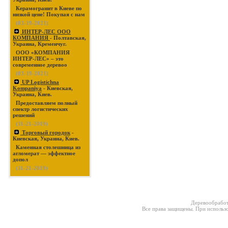
Керамогранит в Киеве по
низкой цене! Покупая с нам
(03-19-2021)
ИНТЕР-ЛЕС ООО
КОМПАНИЯ
- Полтавская,
Украина, Кременчуг.
ООО «КОМПАНИЯ
ИНТЕР-ЛЕС» – это
современное деревоо
(03-19-2021)
UP Logistichna
Kompaniya
- Киевская,
Украина, Киев.
Предоставляем полный
спектр логистических
решений
(11-21-2019)
Торговый городок
-
Киевская, Украина, Киев.
Каменная столешница из
агломерат — эффектное
допол
(11-21-2019)
Деревообработ
Все права защищены. При использо