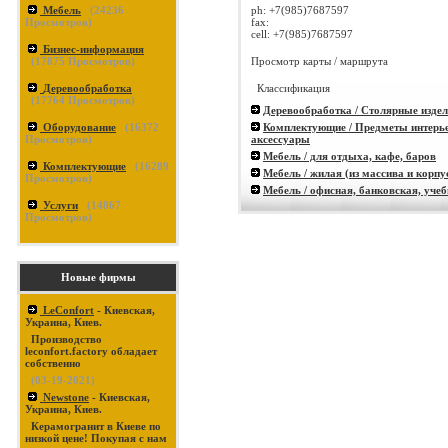
ph:
+7(985)7687597
Мебель
(
24236
fax:
Просмотров)
cell:
+7(985)7687597
Бизнес-информация
Просмотр карты / маршрута
(
17875
Просмотров)
Классификация
Деревообработка
(
17764
Просмотров)
Деревообработка / Столярные изде
Комплектующие / Предметы интерье
Оборудование
(
16372
аксессуары
Просмотров)
Мебель / для отдыха, кафе, баров
Комплектующие
(
16289
Мебель / жилая (из массива и корпу
Просмотров)
Мебель / офисная, банковская, уче
Услуги
(
14867
Просмотров)
Новые фирмы
LeConfort
- Киевская,
Украина, Киев.
Производство
leconfort.factory обладает
собственно
(03-19-2021)
Newstone
- Киевская,
Украина, Киев.
Керамогранит в Киеве по
низкой цене! Покупая с нам