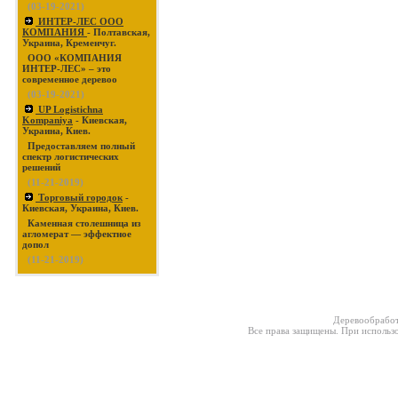
(03-19-2021)
ИНТЕР-ЛЕС ООО
КОМПАНИЯ
- Полтавская,
Украина, Кременчуг.
ООО «КОМПАНИЯ
ИНТЕР-ЛЕС» – это
современное деревоо
(03-19-2021)
UP Logistichna
Kompaniya
- Киевская,
Украина, Киев.
Предоставляем полный
спектр логистических
решений
(11-21-2019)
Торговый городок
-
Киевская, Украина, Киев.
Каменная столешница из
агломерат — эффектное
допол
(11-21-2019)
Деревообработ
Все права защищены. При использо