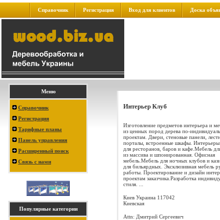
Справочник
Регистрация
Вход для клиентов
Доска объя
Меню
Интерьер Клуб
Справочник
Регистрация
Изготовление предметов интерьера и меб
Тарифные планы
из ценных пород дерева по-индивидуал
проектам. Двери, стеновые панели, лест
Панель управления
порталы, встроенные шкафы. Интерьеры
для ресторанов, баров и кафе.Мебель дл
Расширенный поиск
из массива и шпонированная. Офисная
мебель.Мебель для ночных клубов и каз
Связь с нами
для бильярдных. Эксклюзивная мебель 
работы. Проектирование и дизайн интер
проектам заказчика.Разработка индивид
стиля. ...
Киев
Украина
117042
Киевская
Популярные категории
Attn: Дмитрий Сергеевич