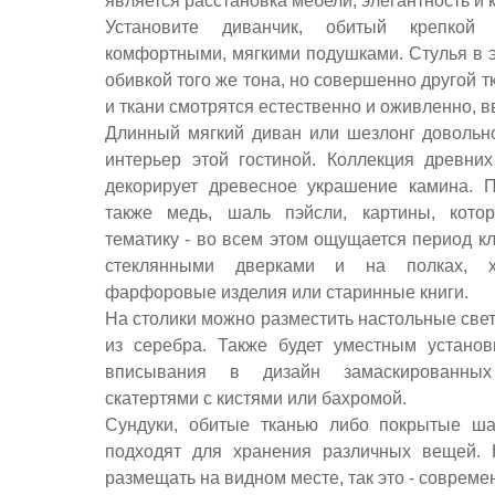
является расстановка мебели, элегантность и 
Установите диванчик, обитый крепкой
комфортными, мягкими подушками. Стулья в э
обивкой того же тона, но совершенно другой 
и ткани смотрятся естественно и оживленно, в
Длинный мягкий диван или шезлонг довольн
интерьер этой гостиной. Коллекция древних
декорирует древесное украшение камина. 
также медь, шаль пэйсли, картины, кото
тематику - во всем этом ощущается период к
стеклянными дверками и на полках, 
фарфоровые изделия или старинные книги.
На столики можно разместить настольные свет
из серебра. Также будет уместным устано
вписывания в дизайн замаскированны
скатертями с кистями или бахромой.
Сундуки, обитые тканью либо покрытые ша
подходят для хранения различных вещей. 
размещать на видном месте, так это - совреме