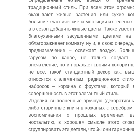
Определенные нотки, время от времен
традиционный стиль. При всем этом огромн
оказывают живые растения или сухие ком
большие классические композиции из зеленых 
а в сезон добавить живые цветы. Также уместн
благоуханными засушенными цветами на 
облагораживает комнату, ну и, в свою очеред
предназначение – освежает воздух. Боль
гарусом по канве, не только создает 
впечатление, но и поражает своими колоритн
не все, такой стандартный декор как, вы
относятся к элементам традиционного стил
набросок – корзина с фруктами, который 
совершенность в этот элегантный стиль.
Изделия, выполненные вручную (декоративн
либо старинные книги в кожаных с серебром 
воспоминания о прошлых временах, в
ностальгию, в хорошем смысле этого слов
сгруппировать эти детали, чтобы они гармонич