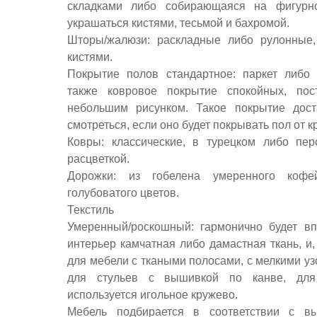
складками либо собирающаяся на фигурн
украшаться кистями, тесьмой и бахромой.
Шторы/жалюзи: раскладные либо рулонные,
кистями.
Покрытие полов стандартное: паркет либо
также ковровое покрытие спокойных, по
небольшим рисунком. Такое покрытие дост
смотреться, если оно будет покрывать пол от к
Ковры: классические, в турецком либо пер
расцветкой.
Дорожки: из гобелена умеренного кофей
голубоватого цветов.
Текстиль
Умеренный/роскошный: гармонично будет в
интерьер камчатная либо дамастная ткань, и,
для мебели с ткаными полосами, с мелкими уз
для стульев с вышивкой по канве, дл
используется игольное кружево.
Мебель подбирается в соответствии с в