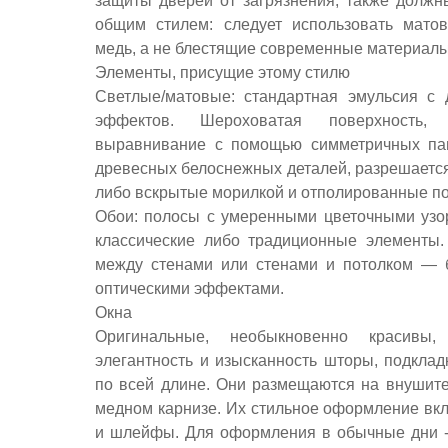
защиты дверей от загрязнения, также должн
общим стилем: следует использовать мато
медь, а не блестящие современные материалы
Элементы, присущие этому стилю
Светлые/матовые: стандартная эмульсия с
эффектов. Шероховатая поверхность,
выравнивание с помощью симметричных па
древесных белоснежных деталей, разрешаетс
либо вскрытые морилкой и отполированные по
Обои: полосы с умеренными цветочными узор
классические либо традиционные элементы
между стенами или стенами и потолком — 
оптическими эффектами.
Окна
Оригинальные, необыкновенно красивы
элегантность и изысканность шторы, подкла
по всей длине. Они размещаются на внушит
медном карнизе. Их стильное оформление вк
и шлейфы. Для оформления в обычные дни -