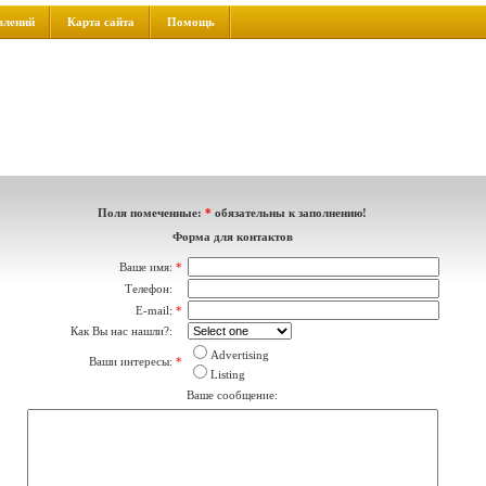
влений
Карта сайта
Помощь
Поля помеченные:
*
обязательны к заполнению!
Форма для контактов
Ваше имя:
*
Телефон:
E-mail:
*
Как Вы нас нашли?:
Advertising
Ваши интересы:
*
Listing
Ваше сообщение: