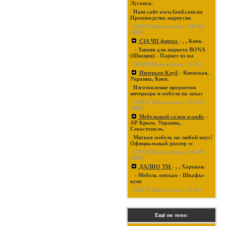
Луганск.
Наш сайт www.fand.com.ua
Производство корпусно
(
24347
Просмотров с 10-03-
2008)
CIA ЧП фирма
- , , Киев.
- Химия для паркета BONA
(Швеция) - Паркет из ма
(
15401
Просмотров с 0-0-)
Интерьер Клуб
- Киевская,
Украина, Киев.
Изготовление предметов
интерьера и мебели на заказ
(
15022
Просмотров с 03-25-
2008)
Мебельный салон scandic
-
АР Крым, Украина,
Севастополь.
Мягкая мебель на любой вкус!
Официальный диллер эс
(
13351
Просмотров с 06-19-
2008)
ДАЛИО ТМ
- , , Харьков.
- Мебель мягкая - Шкафы-
купе
(
13275
Просмотров с 0-0-)
Ещё по теме: