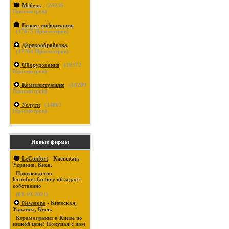
Мебель
(
24236
Просмотров)
Бизнес-информация
(
17875
Просмотров)
Деревообработка
(
17764
Просмотров)
Оборудование
(
16372
Просмотров)
Комплектующие
(
16289
Просмотров)
Услуги
(
14867
Просмотров)
Новые фирмы
LeConfort
- Киевская,
Украина, Киев.
Производство
leconfort.factory обладает
собственно
(03-19-2021)
Newstone
- Киевская,
Украина, Киев.
Керамогранит в Киеве по
низкой цене! Покупая с нам