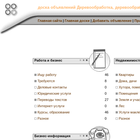
доска объявлений Деревообработка, деревообр
Главная сайта
|
Главная доски
|
Добавить объявление
|
Пр
Работа и бизнес
Недвижимост
Ищу работу
46
Квартиры
Требуются
8
Дома, дачи
Деловые контакты
0
Хутора, пом
Юридические услуги
0
Помещения
Переводы текстов
27
Земля и учас
Интернет-услуги
0
Лес
Курсы, образование
46
Услуги макл
Разное
0
Разное
Бизнес-информация