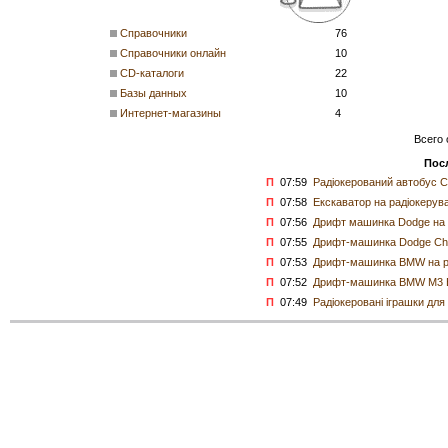
Справочники
76
Справочники онлайн
10
CD-каталоги
22
Базы данных
10
Интернет-магазины
4
Всего 
Пос
П
07:59
Радіокерований автобус CI
П
07:58
Екскаватор на радіокерува
П
07:56
Дрифт машинка Dodge на п
П
07:55
Дрифт-машинка Dodge Cha
П
07:53
Дрифт-машинка BMW на рад
П
07:52
Дрифт-машинка BMW M3 E4
П
07:49
Радіокеровані іграшки для