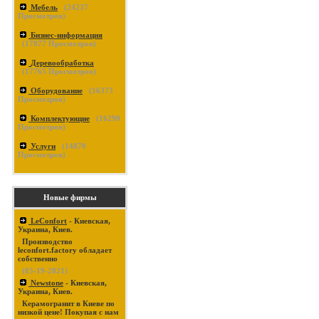
Мебель
(
24237
Просмотров)
Бизнес-информация
(
17877
Просмотров)
Деревообработка
(
17765
Просмотров)
Оборудование
(
16373
Просмотров)
Комплектующие
(
16290
Просмотров)
Услуги
(
14870
Просмотров)
Новые фирмы
LeConfort
- Киевская,
Украина, Киев.
Производство
leconfort.factory обладает
собственно
(03-19-2021)
Newstone
- Киевская,
Украина, Киев.
Керамогранит в Киеве по
низкой цене! Покупая с нам