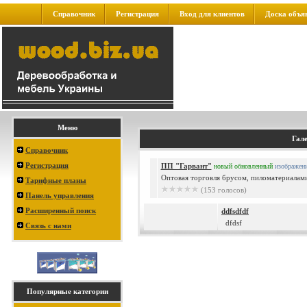
Справочник
Регистрация
Вход для клиентов
Доска объя
Меню
Гал
Справочник
Регистрация
ПП "Гарвант"
новый
обновленный
изображен
Oптовая торговля брусом, пиломатериалами
Тарифные планы
(153 голосов)
Панель управления
Расширенный поиск
ddfsdfdf
dfdsf
Связь с нами
Популярные категории