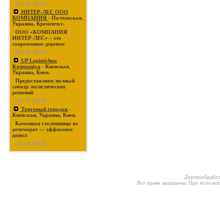
(03-19-2021)
ИНТЕР-ЛЕС ООО
КОМПАНИЯ
- Полтавская,
Украина, Кременчуг.
ООО «КОМПАНИЯ
ИНТЕР-ЛЕС» – это
современное деревоо
(03-19-2021)
UP Logistichna
Kompaniya
- Киевская,
Украина, Киев.
Предоставляем полный
спектр логистических
решений
(11-21-2019)
Торговый городок
-
Киевская, Украина, Киев.
Каменная столешница из
агломерат — эффектное
допол
(11-21-2019)
Деревообработ
Все права защищены. При использо