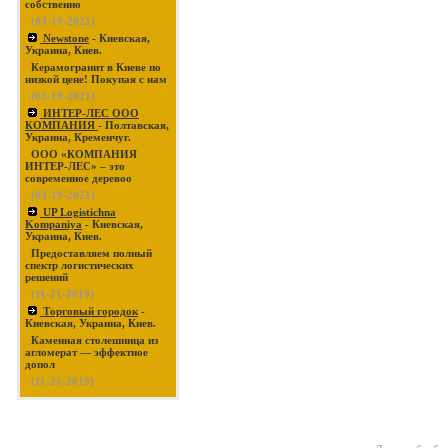
собственно
(03-19-2021)
Newstone
- Киевская,
Украина, Киев.
Керамогранит в Киеве по
низкой цене! Покупая с нам
(03-19-2021)
ИНТЕР-ЛЕС ООО
КОМПАНИЯ
- Полтавская,
Украина, Кременчуг.
ООО «КОМПАНИЯ
ИНТЕР-ЛЕС» – это
современное деревоо
(03-19-2021)
UP Logistichna
Kompaniya
- Киевская,
Украина, Киев.
Предоставляем полный
спектр логистических
решений
(11-21-2019)
Торговый городок
-
Киевская, Украина, Киев.
Каменная столешница из
агломерат — эффектное
допол
(11-21-2019)