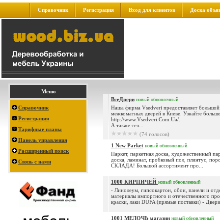
Справочник
Регистрация
Вход для клиентов
Доска объя
Меню
ВсеДвери
новый
обновленный
Справочник
Наша фирма Vsedveri предоставляет большой
межкоматных дверей в Киеве. Узнайте больше
Регистрация
http://www.Vsedveri.Com.Ua/.
А также тел...
Тарифные планы
(74 голосов)
Панель управления
1 New Parket
новый
обновленный
Расширенный поиск
Паркет, паркетная доска, художественный пар
доска, ламинат, пробковый пол, плинтус, поро
Связь с нами
СКЛАДА! Большой ассортимент про...
1000 КИРПИЧЕЙ
новый
обновленный
- Линолеум, гипсокартон, обои, панели и от
материалы импортного и отечественного про
краски, лаки DUFA (прямые поставки) - Двери 
1001 МЕЛОЧЬ магазин
новый
обновленный