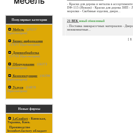
- Краски для дерева и металла в ассортименте
ПФ-115 (Нежин) - Краски для дерева ЗИП - Л
морилки - Скобяные изделия, дверн...
Популярные категории
21 ВЕК
новый
обновленный
- Поставка лакокрасочных материалов - Двер
Мебель
(
24237
межкомнатные...
Просмотров)
[
1
Бизнес-информация
(
17877
Просмотров)
Деревообработка
(
17765
Просмотров)
Оборудование
(
16373
Просмотров)
Комплектующие
(
16290
Просмотров)
Услуги
(
14870
Просмотров)
Новые фирмы
LeConfort
- Киевская,
Украина, Киев.
Производство
leconfort.factory обладает