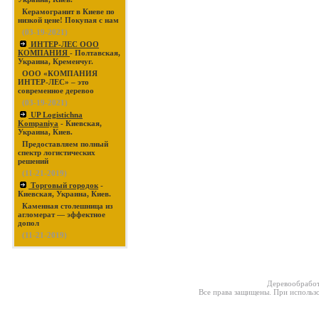
Керамогранит в Киеве по
низкой цене! Покупая с нам
(03-19-2021)
ИНТЕР-ЛЕС ООО
КОМПАНИЯ
- Полтавская,
Украина, Кременчуг.
ООО «КОМПАНИЯ
ИНТЕР-ЛЕС» – это
современное деревоо
(03-19-2021)
UP Logistichna
Kompaniya
- Киевская,
Украина, Киев.
Предоставляем полный
спектр логистических
решений
(11-21-2019)
Торговый городок
-
Киевская, Украина, Киев.
Каменная столешница из
агломерат — эффектное
допол
(11-21-2019)
Деревообработ
Все права защищены. При использо