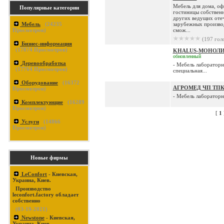
Mебель для дома, офи
Популярные категории
гостиницы собственн
других ведущих оте
Мебель
(
24235
зарубежных произво
Просмотров)
смож...
(197 гол
Бизнес-информация
(
17874
Просмотров)
KHALUS-МОНОЛ
обновленный
Деревообработка
- Мебель лабораторн
(
17764
Просмотров)
специальная...
Оборудование
(
16372
АГРОМЕД ЧП ТП
Просмотров)
- Мебель лабораторна
Комплектующие
(
16289
Просмотров)
[
1
Услуги
(
14866
Просмотров)
Новые фирмы
LeConfort
- Киевская,
Украина, Киев.
Производство
leconfort.factory обладает
собственно
(03-19-2021)
Newstone
- Киевская,
Украина, Киев.