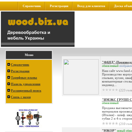
Справочник
Регистрация
Вход для клиентов
Доска объя
Меню
"ФАНД"-Производс
Справочник
обновленный
изображе
Наш сайт www.fand.
Регистрация
Производство корпус
Тарифные планы
спальни, кухни, шка
компьютерные столы,
Панель управления
индивид...
(223 гол
Расширенный поиск
Связь с нами
"ИМЭКС ГРУПП 
обновленный
Продажа высококаче
материалов произво
(Италия) - шлиф. шк
губки 2 и 4-х сторонн
(210 гол
"ЮКОР"
новый
обно