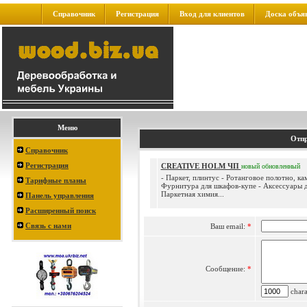
Справочник
Регистрация
Вход для клиентов
Доска объя
Меню
Отпр
Справочник
Регистрация
CREATIVE HOLM ЧП
новый
обновленный
- Паркет, плинтус - Ротанговое полотно, к
Тарифные планы
Фурнитура для шкафов-купе - Аксессуары д
Паркетная химия...
Панель управления
Расширенный поиск
Связь с нами
Ваш email:
*
Сообщение:
*
charac