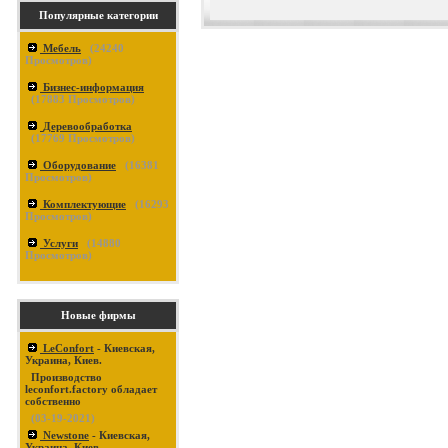
Популярные категории
Мебель
(
24240
Просмотров)
Бизнес-информация
(
17883
Просмотров)
Деревообработка
(
17769
Просмотров)
Оборудование
(
16381
Просмотров)
Комплектующие
(
16293
Просмотров)
Услуги
(
14880
Просмотров)
Новые фирмы
LeConfort
- Киевская,
Украина, Киев.
Производство
leconfort.factory обладает
собственно
(03-19-2021)
Newstone
- Киевская,
Украина, Киев.