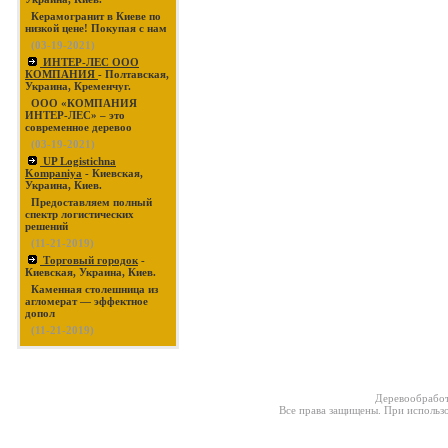
Керамогранит в Киеве по
низкой цене! Покупая с нам
(03-19-2021)
ИНТЕР-ЛЕС ООО
КОМПАНИЯ
- Полтавская,
Украина, Кременчуг.
ООО «КОМПАНИЯ
ИНТЕР-ЛЕС» – это
современное деревоо
(03-19-2021)
UP Logistichna
Kompaniya
- Киевская,
Украина, Киев.
Предоставляем полный
спектр логистических
решений
(11-21-2019)
Торговый городок
-
Киевская, Украина, Киев.
Каменная столешница из
агломерат — эффектное
допол
(11-21-2019)
Деревообработ
Все права защищены. При использо