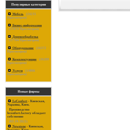
Популярные категории
Мебель
(
24235
Просмотров)
Бизнес-информация
(
17874
Просмотров)
Деревообработка
(
17764
Просмотров)
Оборудование
(
16372
Просмотров)
Комплектующие
(
16289
Просмотров)
Услуги
(
14866
Просмотров)
Новые фирмы
LeConfort
- Киевская,
Украина, Киев.
Производство
leconfort.factory обладает
собственно
(03-19-2021)
Newstone
- Киевская,
Украина, Киев.