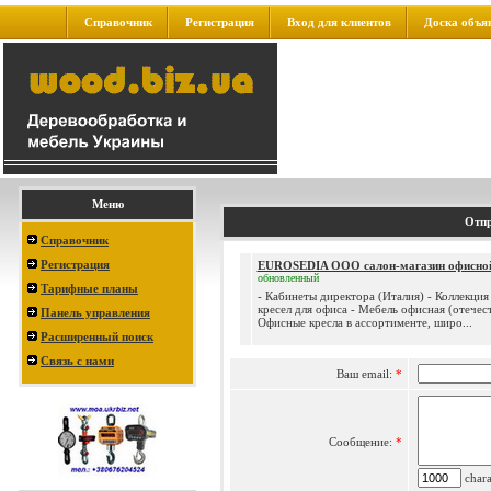
Справочник
Регистрация
Вход для клиентов
Доска объя
Меню
Отпр
Справочник
Регистрация
EUROSEDIA ООО салон-магазин офисно
обновленный
Тарифные планы
- Кабинеты директора (Италия) - Коллекция
кресел для офиса - Мебель офисная (отечест
Панель управления
Офисные кресла в ассортименте, широ...
Расширенный поиск
Связь с нами
Ваш email:
*
Сообщение:
*
charac