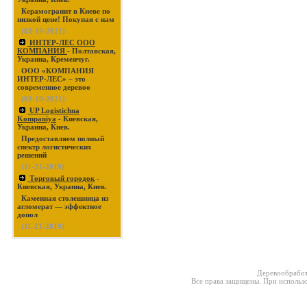
Керамогранит в Киеве по
низкой цене! Покупая с нам
(03-19-2021)
ИНТЕР-ЛЕС ООО
КОМПАНИЯ
- Полтавская,
Украина, Кременчуг.
ООО «КОМПАНИЯ
ИНТЕР-ЛЕС» – это
современное деревоо
(03-19-2021)
UP Logistichna
Kompaniya
- Киевская,
Украина, Киев.
Предоставляем полный
спектр логистических
решений
(11-21-2019)
Торговый городок
-
Киевская, Украина, Киев.
Каменная столешница из
агломерат — эффектное
допол
(11-21-2019)
Деревообработ
Все права защищены. При использо