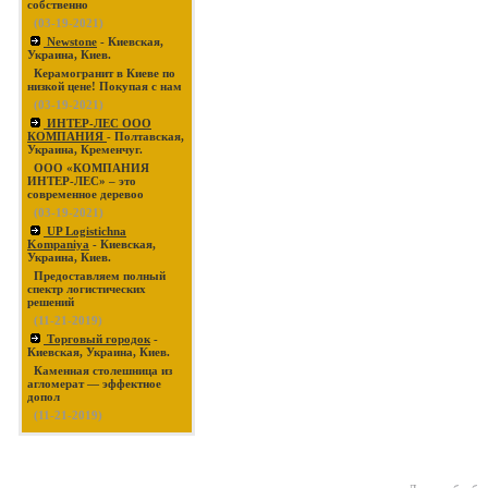
собственно
(03-19-2021)
Newstone
- Киевская,
Украина, Киев.
Керамогранит в Киеве по
низкой цене! Покупая с нам
(03-19-2021)
ИНТЕР-ЛЕС ООО
КОМПАНИЯ
- Полтавская,
Украина, Кременчуг.
ООО «КОМПАНИЯ
ИНТЕР-ЛЕС» – это
современное деревоо
(03-19-2021)
UP Logistichna
Kompaniya
- Киевская,
Украина, Киев.
Предоставляем полный
спектр логистических
решений
(11-21-2019)
Торговый городок
-
Киевская, Украина, Киев.
Каменная столешница из
агломерат — эффектное
допол
(11-21-2019)