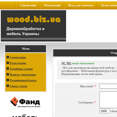
Справочник
Регистрация
Вход для клиентов
Доска объя
Меню
Отпр
Справочник
Регистрация
ДС ЧП
новый
обновленный
- Все для производства корпусной мебели: 
Тарифные планы
постформинг - Мебельная фурнитура в асс
Направляющие петли мебельные...
Панель управления
Расширенный поиск
Связь с нами
Ваш email:
*
Сообщение:
*
charac