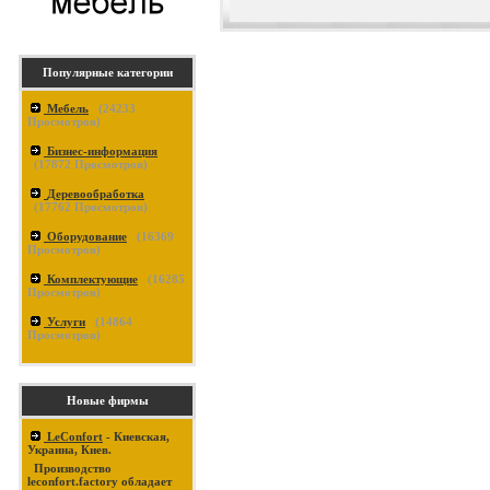
Популярные категории
Мебель
(
24233
Просмотров)
Бизнес-информация
(
17872
Просмотров)
Деревообработка
(
17762
Просмотров)
Оборудование
(
16369
Просмотров)
Комплектующие
(
16285
Просмотров)
Услуги
(
14864
Просмотров)
Новые фирмы
LeConfort
- Киевская,
Украина, Киев.
Производство
leconfort.factory обладает