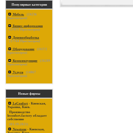
Популярные категории
Мебель
(
24236
Просмотров)
Бизнес-информация
(
17875
Просмотров)
Деревообработка
(
17764
Просмотров)
Оборудование
(
16372
Просмотров)
Комплектующие
(
16289
Просмотров)
Услуги
(
14867
Просмотров)
Новые фирмы
LeConfort
- Киевская,
Украина, Киев.
Производство
leconfort.factory обладает
собственно
(03-19-2021)
Newstone
- Киевская,
Украина, Киев.