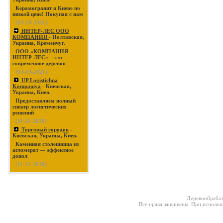
Керамогранит в Киеве по
низкой цене! Покупая с нам
(03-19-2021)
ИНТЕР-ЛЕС ООО
КОМПАНИЯ
- Полтавская,
Украина, Кременчуг.
ООО «КОМПАНИЯ
ИНТЕР-ЛЕС» – это
современное деревоо
(03-19-2021)
UP Logistichna
Kompaniya
- Киевская,
Украина, Киев.
Предоставляем полный
спектр логистических
решений
(11-21-2019)
Торговый городок
-
Киевская, Украина, Киев.
Каменная столешница из
агломерат — эффектное
допол
(11-21-2019)
Деревообработ
Все права защищены. При использо