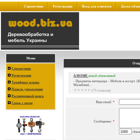
Справочник
Регистрация
Вход для клиентов
Доска объя
Меню
Отпр
Справочник
Регистрация
A HOME
новый
обновленный
- Предметы интерьера - Мебель в ассорт. (К
Тарифные планы
Малайзия)...
Панель управления
(75 голосов)
Расширенный поиск
Ваш email:
*
Связь с нами
Сообщение:
*
charac