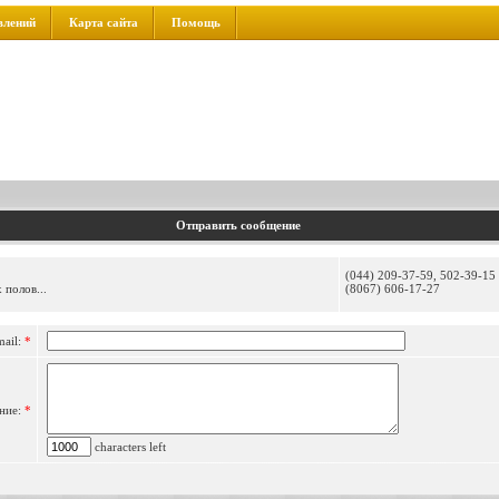
влений
Карта сайта
Помощь
Отправить сообщение
(044) 209-37-59, 502-39-15 
 полов...
(8067) 606-17-27
mail:
*
ние:
*
characters left