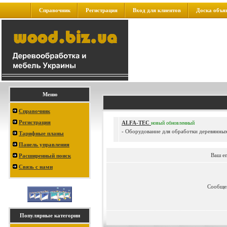
Справочник
Регистрация
Вход для клиентов
Доска объя
Меню
Справочник
Регистрация
ALFA-TEC
новый
обновленный
- Оборудование для обработки деревянных
Тарифные планы
Панель управления
Ваш e
Расширенный поиск
Связь с нами
Сообще
Популярные категории