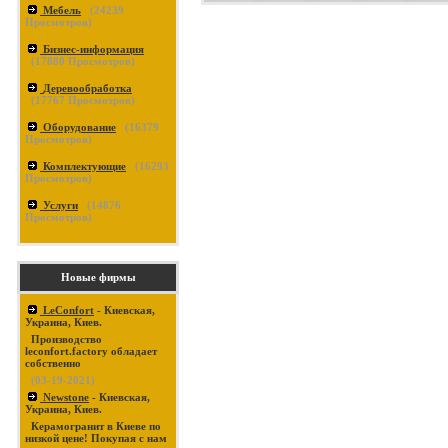
Мебель
(
24239
Просмотров)
Бизнес-информация
(
17880
Просмотров)
Деревообработка
(
17767
Просмотров)
Оборудование
(
16379
Просмотров)
Комплектующие
(
16293
Просмотров)
Услуги
(
14876
Просмотров)
Новые фирмы
LeConfort
- Киевская,
Украина, Киев.
Производство
leconfort.factory обладает
собственно
(03-19-2021)
Newstone
- Киевская,
Украина, Киев.
Керамогранит в Киеве по
низкой цене! Покупая с нам