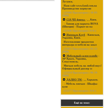
Луганск.
Наш сайт www.fand.com.ua
Производство корпусно
(
24366
Просмотров с 10-03-
2008)
CIA ЧП фирма
- , , Киев.
- Химия для паркета BONA
(Швеция) - Паркет из ма
(
15436
Просмотров с 0-0-)
Интерьер Клуб
- Киевская,
Украина, Киев.
Изготовление предметов
интерьера и мебели на заказ
(
15051
Просмотров с 03-25-
2008)
Мебельный салон scandic
-
АР Крым, Украина,
Севастополь.
Мягкая мебель на любой вкус!
Официальный диллер эс
(
13354
Просмотров с 06-19-
2008)
ДАЛИО ТМ
- , , Харьков.
- Мебель мягкая - Шкафы-
купе
(
13277
Просмотров с 0-0-)
Ещё по теме: