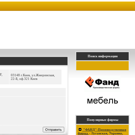
Поиск информации
F,
03148 г.Киев, ул.Жмеринская,
22-Б, оф.321 Киев
Популярные фирмы
"ФАНД"-Производственная
фирма
- Луганская, Украина,