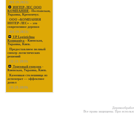
(03-19-2021)
ИНТЕР-ЛЕС ООО
КОМПАНИЯ
- Полтавская,
Украина, Кременчуг.
ООО «КОМПАНИЯ
ИНТЕР-ЛЕС» – это
современное деревоо
(03-19-2021)
UP Logistichna
Kompaniya
- Киевская,
Украина, Киев.
Предоставляем полный
спектр логистических
решений
(11-21-2019)
Торговый городок
-
Киевская, Украина, Киев.
Каменная столешница из
агломерат — эффектное
допол
(11-21-2019)
Деревообработ
Все права защищены. При использо