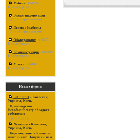
Мебель
(
24236
Просмотров)
Бизнес-информация
(
17875
Просмотров)
Деревообработка
(
17764
Просмотров)
Оборудование
(
16372
Просмотров)
Комплектующие
(
16289
Просмотров)
Услуги
(
14867
Просмотров)
Новые фирмы
LeConfort
- Киевская,
Украина, Киев.
Производство
leconfort.factory обладает
собственно
(03-19-2021)
Newstone
- Киевская,
Украина, Киев.
Керамогранит в Киеве по
низкой цене! Покупая с нам