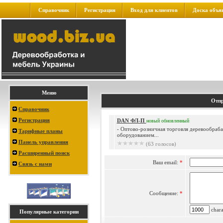
Справочник
Регистрация
Вход для клиентов
Доска объя
Меню
Отпр
Справочник
Регистрация
DAN ФЛ-П
новый
обновленный
- Оптово-розничная торговля деревообра
Тарифные планы
оборудованием...
Панель управления
(63 голосов)
Расширенный поиск
Ваш email:
*
Связь с нами
Сообщение:
*
charac
Популярные категории