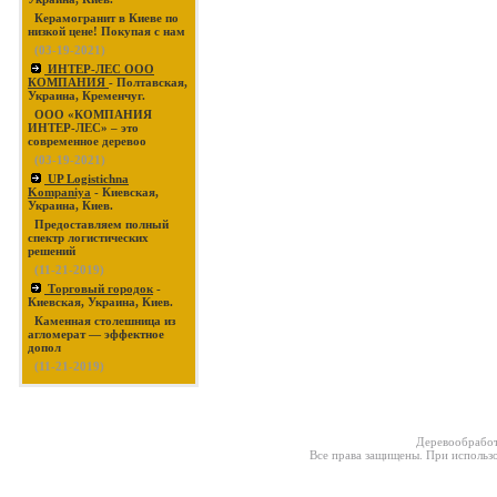
Керамогранит в Киеве по
низкой цене! Покупая с нам
(03-19-2021)
ИНТЕР-ЛЕС ООО
КОМПАНИЯ
- Полтавская,
Украина, Кременчуг.
ООО «КОМПАНИЯ
ИНТЕР-ЛЕС» – это
современное деревоо
(03-19-2021)
UP Logistichna
Kompaniya
- Киевская,
Украина, Киев.
Предоставляем полный
спектр логистических
решений
(11-21-2019)
Торговый городок
-
Киевская, Украина, Киев.
Каменная столешница из
агломерат — эффектное
допол
(11-21-2019)
Деревообработ
Все права защищены. При использо