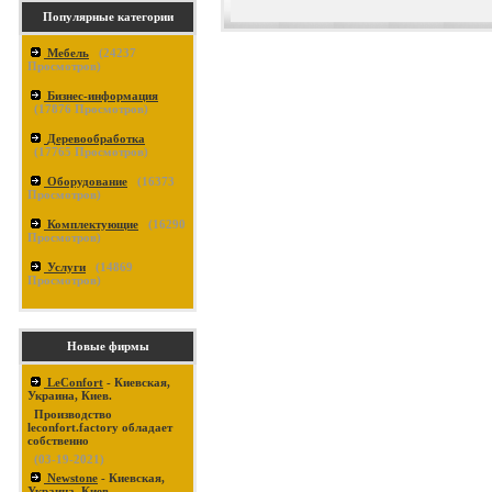
Популярные категории
Мебель
(
24237
Просмотров)
Бизнес-информация
(
17876
Просмотров)
Деревообработка
(
17765
Просмотров)
Оборудование
(
16373
Просмотров)
Комплектующие
(
16290
Просмотров)
Услуги
(
14869
Просмотров)
Новые фирмы
LeConfort
- Киевская,
Украина, Киев.
Производство
leconfort.factory обладает
собственно
(03-19-2021)
Newstone
- Киевская,
Украина, Киев.