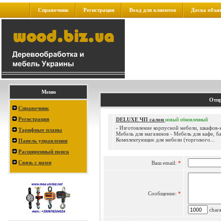
Справочник
Регистрация
Вход для клиентов
Доска объя
Меню
Отпр
Справочник
Регистрация
DELUXE ЧП салон
новый
обновленный
- Изготовление корпусной мебели, шкафов-к
Тарифные планы
Мебель для магазинов - Мебель для кафе, ба
Комплектующие для мебели (торгового...
Панель управления
Расширенный поиск
Связь с нами
Ваш email:
*
Сообщение:
*
charac