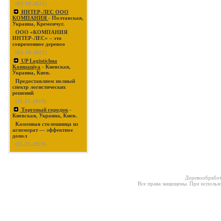
(03-19-2021)
ИНТЕР-ЛЕС ООО
КОМПАНИЯ
- Полтавская,
Украина, Кременчуг.
ООО «КОМПАНИЯ
ИНТЕР-ЛЕС» – это
современное деревоо
(03-19-2021)
UP Logistichna
Kompaniya
- Киевская,
Украина, Киев.
Предоставляем полный
спектр логистических
решений
(11-21-2019)
Торговый городок
-
Киевская, Украина, Киев.
Каменная столешница из
агломерат — эффектное
допол
(11-21-2019)
Деревообработ
Все права защищены. При использо