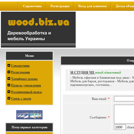
Справочник
Регистрация
Вход для клиентов
Доска объя
Меню
Отпр
Справочник
Регистрация
М СТУДИЯ ЧП
новый
обновленный
- Мебель офисная и банковская под заказ - 
Тарифные планы
Мебель для баров, ресторанов - Мебель для
парикмахерских, гостиниц...
Панель управления
Расширенный поиск
Связь с нами
Ваш email:
*
Сообщение:
*
Популярные категории
charac