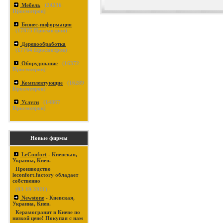
Мебель
(
24236
Просмотров)
Бизнес-информация
(
17875
Просмотров)
Деревообработка
(
17764
Просмотров)
Оборудование
(
16372
Просмотров)
Комплектующие
(
16289
Просмотров)
Услуги
(
14867
Просмотров)
Новые фирмы
LeConfort
- Киевская,
Украина, Киев.
Производство
leconfort.factory обладает
собственно
(03-19-2021)
Newstone
- Киевская,
Украина, Киев.
Керамогранит в Киеве по
низкой цене! Покупая с нам