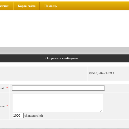
влений
Карта сайта
Помощь
Отправить сообщение
(0562) 36-21-69 F
mail:
*
ние:
*
characters left