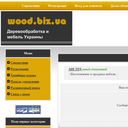
Справочник
Регистрация
Вход для клиентов
Доска объя
Меню
Справочник
Регистрация
ADI ЛТД
новый
обновленный
- Изготовление и продажа мебели...
Тарифные планы
Панель управления
Ваш e
Расширенный поиск
Связь с нами
Сообще
Популярные категории