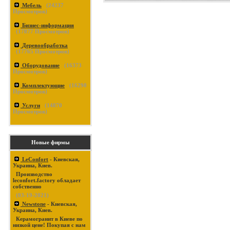
Мебель
(
24237
Просмотров)
Бизнес-информация
(
17877
Просмотров)
Деревообработка
(
17765
Просмотров)
Оборудование
(
16373
Просмотров)
Комплектующие
(
16290
Просмотров)
Услуги
(
14870
Просмотров)
Новые фирмы
LeConfort
- Киевская,
Украина, Киев.
Производство
leconfort.factory обладает
собственно
(03-19-2021)
Newstone
- Киевская,
Украина, Киев.
Керамогранит в Киеве по
низкой цене! Покупая с нам