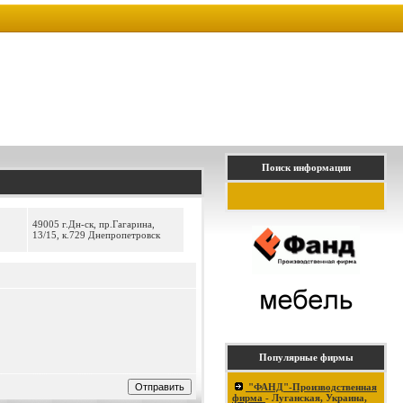
Поиск информации
49005 г.Дн-ск, пр.Гагарина,
13/15, к.729 Днепропетровск
Популярные фирмы
"ФАНД"-Производственная
фирма
- Луганская, Украина,