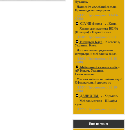
Луганск.
Наш сайт www.fand.com.ua
Производство корпусно
(
24353
Просмотров с 10-03-
2008)
CIA ЧП фирма
- , , Киев.
- Химия для паркета BONA
(Швеция) - Паркет из ма
(
15403
Просмотров с 0-0-)
Интерьер Клуб
- Киевская,
Украина, Киев.
Изготовление предметов
интерьера и мебели на заказ
(
15023
Просмотров с 03-25-
2008)
Мебельный салон scandic
-
АР Крым, Украина,
Севастополь.
Мягкая мебель на любой вкус!
Официальный диллер эс
(
13354
Просмотров с 06-19-
2008)
ДАЛИО ТМ
- , , Харьков.
- Мебель мягкая - Шкафы-
купе
(
13277
Просмотров с 0-0-)
Ещё по теме: