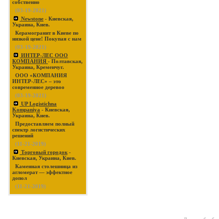
собственно
(03-19-2021)
Newstone
- Киевская,
Украина, Киев.
Керамогранит в Киеве по
низкой цене! Покупая с нам
(03-19-2021)
ИНТЕР-ЛЕС ООО
КОМПАНИЯ
- Полтавская,
Украина, Кременчуг.
ООО «КОМПАНИЯ
ИНТЕР-ЛЕС» – это
современное деревоо
(03-19-2021)
UP Logistichna
Kompaniya
- Киевская,
Украина, Киев.
Предоставляем полный
спектр логистических
решений
(11-21-2019)
Торговый городок
-
Киевская, Украина, Киев.
Каменная столешница из
агломерат — эффектное
допол
(11-21-2019)