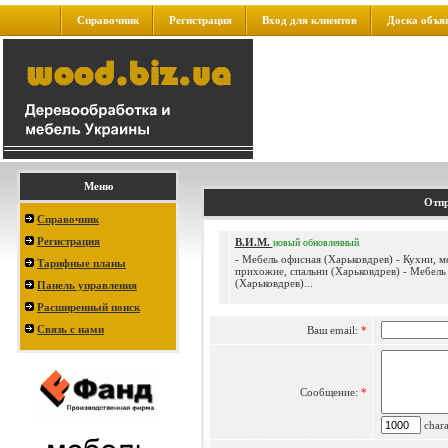
Справочник
Регистрация
Вход для клиентов
Доска объя
Меню
Отпр
Справочник
Регистрация
В.И.М.
новый
обновленный
- Мебель офисная (Харьковдрев) - Кухни, м
Тарифные планы
прихожие, спальни (Харьковдрев) - Мебель
(Харьковдрев)...
Панель управления
Расширенный поиск
Связь с нами
Ваш email:
*
Сообщение:
*
charac