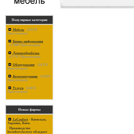
Популярные категории
Мебель
(
24239
Просмотров)
Бизнес-информация
(
17880
Просмотров)
Деревообработка
(
17767
Просмотров)
Оборудование
(
16378
Просмотров)
Комплектующие
(
16293
Просмотров)
Услуги
(
14876
Просмотров)
Новые фирмы
LeConfort
- Киевская,
Украина, Киев.
Производство
leconfort.factory обладает