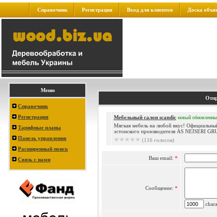
Справочник
Регистрация
Вход для клиентов
Доска объя
Меню
Отпр
Справочник
Регистрация
Мебельный салон scandic
новый
обновленны
Мягкая мебель на любой вкус! Официальны
Тарифные планы
эстонского производителя AS NEISERI GRUP
Панель управления
(116 голосов)
Расширенный поиск
Ваш email:
*
Связь с нами
Сообщение:
*
charac