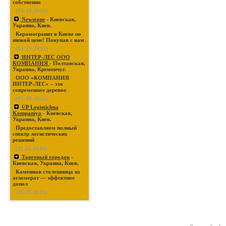
собственно
(03-19-2021)
Newstone
- Киевская,
Украина, Киев.
Керамогранит в Киеве по
низкой цене! Покупая с нам
(03-19-2021)
ИНТЕР-ЛЕС ООО
КОМПАНИЯ
- Полтавская,
Украина, Кременчуг.
ООО «КОМПАНИЯ
ИНТЕР-ЛЕС» – это
современное деревоо
(03-19-2021)
UP Logistichna
Kompaniya
- Киевская,
Украина, Киев.
Предоставляем полный
спектр логистических
решений
(11-21-2019)
Торговый городок
-
Киевская, Украина, Киев.
Каменная столешница из
агломерат — эффектное
допол
(11-21-2019)