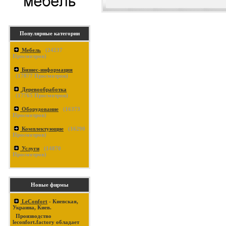
Популярные категории
Мебель
(
24237
Просмотров)
Бизнес-информация
(
17877
Просмотров)
Деревообработка
(
17765
Просмотров)
Оборудование
(
16373
Просмотров)
Комплектующие
(
16290
Просмотров)
Услуги
(
14870
Просмотров)
Новые фирмы
LeConfort
- Киевская,
Украина, Киев.
Производство
leconfort.factory обладает