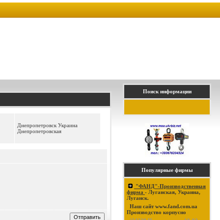
Поиск информации
Днепропетровск Украина
Днепропетровская
Популярные фирмы
"ФАНД"-Производственная
фирма
- Луганская, Украина,
Луганск.
Наш сайт www.fand.com.ua
Производство корпусно