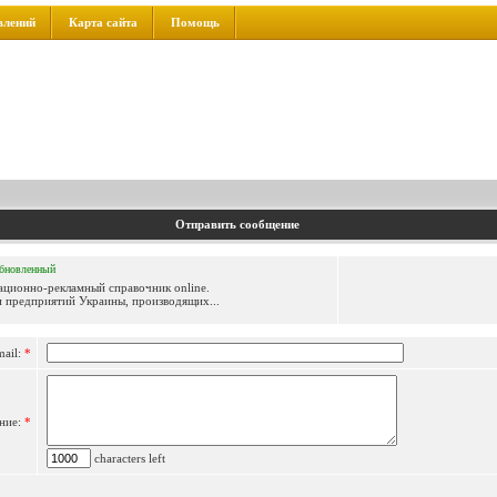
влений
Карта сайта
Помощь
Отправить сообщение
бновленный
ационно-рекламный справочник online.
 предприятий Украины, производящих...
mail:
*
ние:
*
characters left