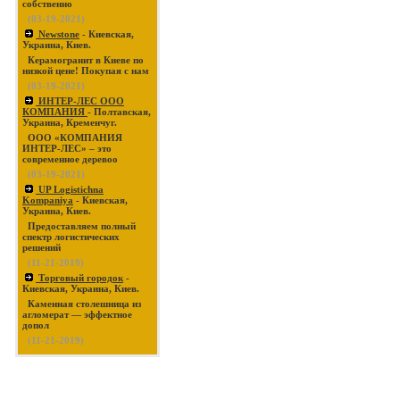
собственно
(03-19-2021)
Newstone
- Киевская,
Украина, Киев.
Керамогранит в Киеве по
низкой цене! Покупая с нам
(03-19-2021)
ИНТЕР-ЛЕС ООО
КОМПАНИЯ
- Полтавская,
Украина, Кременчуг.
ООО «КОМПАНИЯ
ИНТЕР-ЛЕС» – это
современное деревоо
(03-19-2021)
UP Logistichna
Kompaniya
- Киевская,
Украина, Киев.
Предоставляем полный
спектр логистических
решений
(11-21-2019)
Торговый городок
-
Киевская, Украина, Киев.
Каменная столешница из
агломерат — эффектное
допол
(11-21-2019)