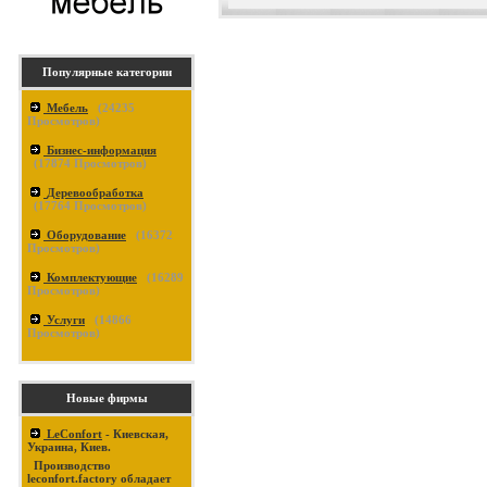
Популярные категории
Мебель
(
24235
Просмотров)
Бизнес-информация
(
17874
Просмотров)
Деревообработка
(
17764
Просмотров)
Оборудование
(
16372
Просмотров)
Комплектующие
(
16289
Просмотров)
Услуги
(
14866
Просмотров)
Новые фирмы
LeConfort
- Киевская,
Украина, Киев.
Производство
leconfort.factory обладает