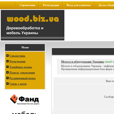
Справочник
Регистрация
Вход для клиентов
Доска объя
Меню
Справочник
Регистрация
Металл и оборудование Украины
новый
о
Металл и оборудование Украина - информ
Тарифные планы
Проверенная информационная база фирм и
Панель управления
Расширенный поиск
Ваш e
Связь с нами
Сообще