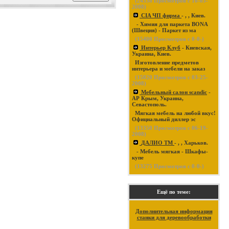
(
24338
Просмотров с 10-03-
2008)
CIA ЧП фирма
- , , Киев.
- Химия для паркета BONA
(Швеция) - Паркет из ма
(
15400
Просмотров с 0-0-)
Интерьер Клуб
- Киевская,
Украина, Киев.
Изготовление предметов
интерьера и мебели на заказ
(
15020
Просмотров с 03-25-
2008)
Мебельный салон scandic
-
АР Крым, Украина,
Севастополь.
Мягкая мебель на любой вкус!
Официальный диллер эс
(
13350
Просмотров с 06-19-
2008)
ДАЛИО ТМ
- , , Харьков.
- Мебель мягкая - Шкафы-
купе
(
13275
Просмотров с 0-0-)
Ещё по теме:
Дополнительная информация
станки для деревообработки