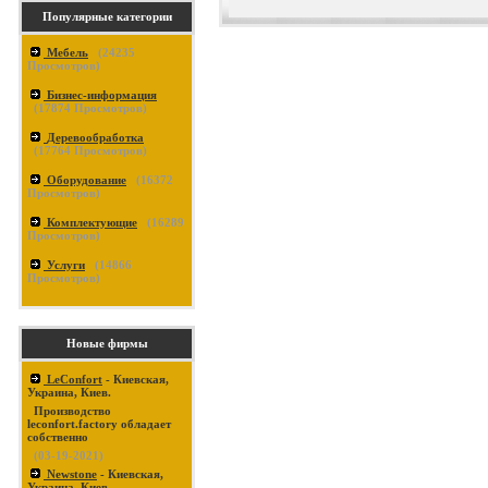
Популярные категории
Мебель
(
24235
Просмотров)
Бизнес-информация
(
17874
Просмотров)
Деревообработка
(
17764
Просмотров)
Оборудование
(
16372
Просмотров)
Комплектующие
(
16289
Просмотров)
Услуги
(
14866
Просмотров)
Новые фирмы
LeConfort
- Киевская,
Украина, Киев.
Производство
leconfort.factory обладает
собственно
(03-19-2021)
Newstone
- Киевская,
Украина, Киев.