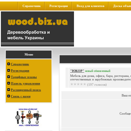
Справочник
Регистрация
Вход для клиентов
Доска объя
Меню
Справочник
Регистрация
"ЮКОР"
новый
обновленный
Mебель для дома, офиса, бара, ресторана
Тарифные планы
отечественных и зарубежных производител
Панель управления
(197 голосов)
Расширенный поиск
Ваш e
Связь с нами
Сообще