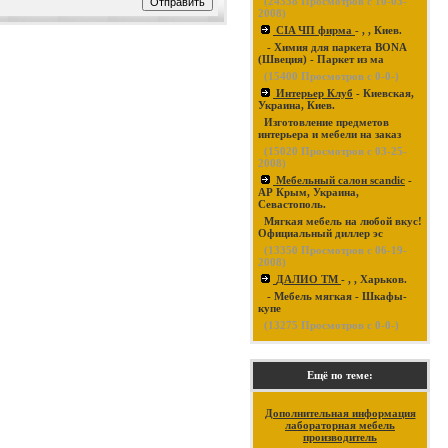
(
24338
Просмотров с 10-03-
2008)
CIA ЧП фирма
- , , Киев.
- Химия для паркета BONA
(Швеция) - Паркет из ма
(
15400
Просмотров с 0-0-)
Интерьер Клуб
- Киевская,
Украина, Киев.
Изготовление предметов
интерьера и мебели на заказ
(
15020
Просмотров с 03-25-
2008)
Мебельный салон scandic
-
АР Крым, Украина,
Севастополь.
Мягкая мебель на любой вкус!
Официальный диллер эс
(
13350
Просмотров с 06-19-
2008)
ДАЛИО ТМ
- , , Харьков.
- Мебель мягкая - Шкафы-
купе
(
13275
Просмотров с 0-0-)
Ещё по теме:
Дополнительная информация
лабораторная мебель
производитель