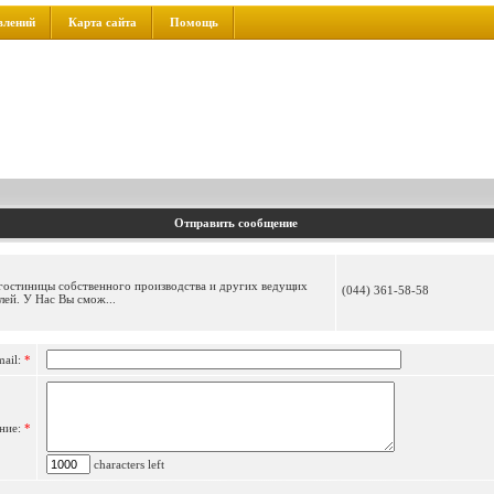
влений
Карта сайта
Помощь
Отправить сообщение
, гостиницы собственного производства и других ведущих
(044) 361-58-58
ей. У Нас Вы смож...
mail:
*
ние:
*
characters left