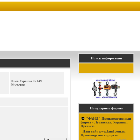
Поиск информации
Киев Украина 02149
Киевская
Популярные фирмы
"ФАНД"-Производственная
фирма
- Луганская, Украина,
Луганск.
Наш сайт www.fand.com.ua
Производство корпусно