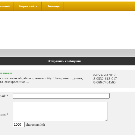
влений
Карта сайта
Помощь
Отправить сообщение
овленный
8-0532-613017
и металло- обработки, новое и б/у. Электроинструмент,
8-0532-613-017
, лакокрасочная ...
8-066-7434565
mail:
*
ние:
*
characters left