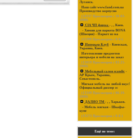
Луганск.
Наш сайт www.fand.com.ua
Производство корпусно
(
24337
Просмотров с 10-03-
2008)
CIA ЧП фирма
- , , Киев.
- Химия для паркета BONA
(Швеция) - Паркет из ма
(
15399
Просмотров с 0-0-)
Интерьер Клуб
- Киевская,
Украина, Киев.
Изготовление предметов
интерьера и мебели на заказ
(
15019
Просмотров с 03-25-
2008)
Мебельный салон scandic
-
АР Крым, Украина,
Севастополь.
Мягкая мебель на любой вкус!
Официальный диллер эс
(
13349
Просмотров с 06-19-
2008)
ДАЛИО ТМ
- , , Харьков.
- Мебель мягкая - Шкафы-
купе
(
13273
Просмотров с 0-0-)
Ещё по теме: