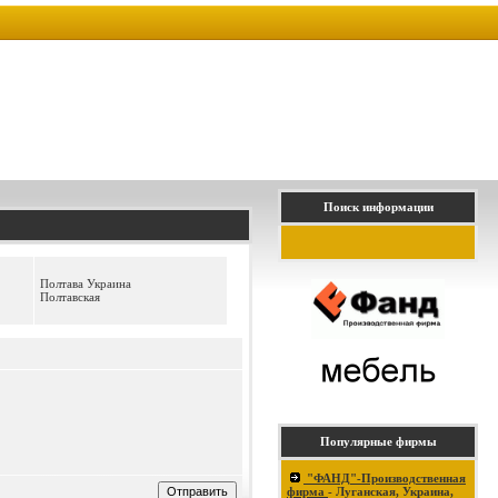
Поиск информации
Полтава Украина
Полтавская
Популярные фирмы
"ФАНД"-Производственная
фирма
- Луганская, Украина,