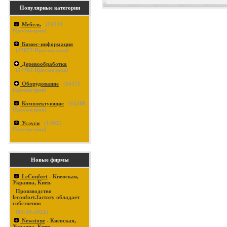
Популярные категории
Мебель
(
24234
Просмотров)
Бизнес-информация
(
17873
Просмотров)
Деревообработка
(
17763
Просмотров)
Оборудование
(
16371
Просмотров)
Комплектующие
(
16288
Просмотров)
Услуги
(
14865
Просмотров)
Новые фирмы
LeConfort
- Киевская,
Украина, Киев.
Производство
leconfort.factory обладает
собственно
(03-19-2021)
Newstone
- Киевская,
Украина, Киев.