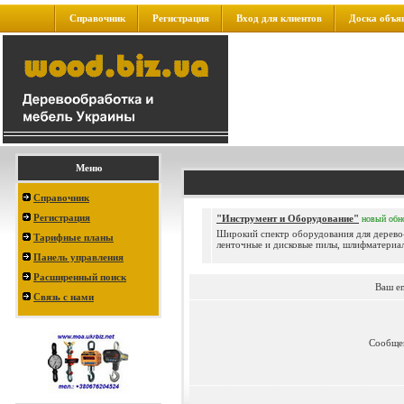
Справочник
Регистрация
Вход для клиентов
Доска объя
Меню
Справочник
Регистрация
"Инструмент и Оборудование"
новый
обн
Широкий спектр оборудования для дерево- 
Тарифные планы
ленточные и дисковые пилы, шлифматериалы
Панель управления
Расширенный поиск
Ваш e
Связь с нами
Сообще