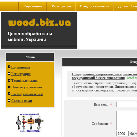
Справочник
Регистрация
Вход для клиентов
Доска объя
Меню
Отпр
Справочник
Регистрация
Оборудование, энергетика, инструмент onl
всеукраинский бизнес-справочник
новый
о
Тарифные планы
Тематический справочник организаций Укр
оборудования и энергетики. Информация о
Панель управления
и поставщиках спецодежны, предметов экип
Расширенный поиск
Связь с нами
Ваш email:
*
Сообщение:
*
charac