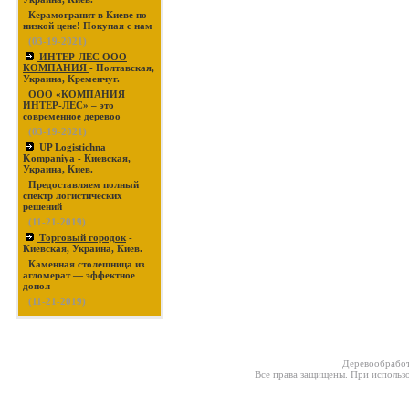
Керамогранит в Киеве по
низкой цене! Покупая с нам
(03-19-2021)
ИНТЕР-ЛЕС ООО
КОМПАНИЯ
- Полтавская,
Украина, Кременчуг.
ООО «КОМПАНИЯ
ИНТЕР-ЛЕС» – это
современное деревоо
(03-19-2021)
UP Logistichna
Kompaniya
- Киевская,
Украина, Киев.
Предоставляем полный
спектр логистических
решений
(11-21-2019)
Торговый городок
-
Киевская, Украина, Киев.
Каменная столешница из
агломерат — эффектное
допол
(11-21-2019)
Деревообработ
Все права защищены. При использо