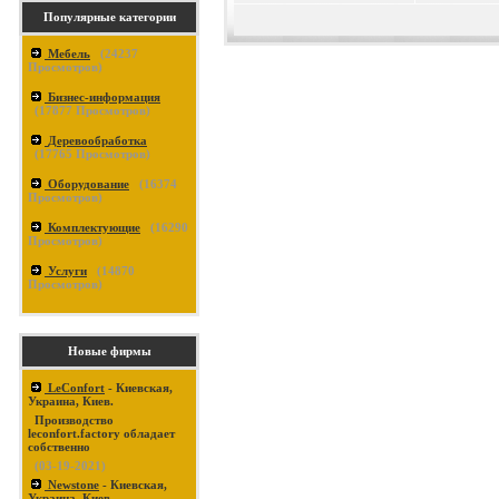
Популярные категории
Мебель
(
24237
Просмотров)
Бизнес-информация
(
17877
Просмотров)
Деревообработка
(
17765
Просмотров)
Оборудование
(
16374
Просмотров)
Комплектующие
(
16290
Просмотров)
Услуги
(
14870
Просмотров)
Новые фирмы
LeConfort
- Киевская,
Украина, Киев.
Производство
leconfort.factory обладает
собственно
(03-19-2021)
Newstone
- Киевская,
Украина, Киев.