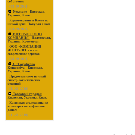
собственно
(03-19-2021)
Newstone
- Киевская,
Украина, Киев.
Керамогранит в Киеве по
низкой цене! Покупая с нам
(03-19-2021)
ИНТЕР-ЛЕС ООО
КОМПАНИЯ
- Полтавская,
Украина, Кременчуг.
ООО «КОМПАНИЯ
ИНТЕР-ЛЕС» – это
современное деревоо
(03-19-2021)
UP Logistichna
Kompaniya
- Киевская,
Украина, Киев.
Предоставляем полный
спектр логистических
решений
(11-21-2019)
Торговый городок
-
Киевская, Украина, Киев.
Каменная столешница из
агломерат — эффектное
допол
(11-21-2019)