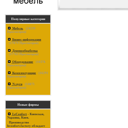
Популярные категории
Мебель
(
24239
Просмотров)
Бизнес-информация
(
17879
Просмотров)
Деревообработка
(
17765
Просмотров)
Оборудование
(
16376
Просмотров)
Комплектующие
(
16291
Просмотров)
Услуги
(
14875
Просмотров)
Новые фирмы
LeConfort
- Киевская,
Украина, Киев.
Производство
leconfort.factory обладает