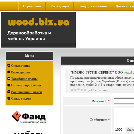
Справочник
Регистрация
Вход для клиентов
Доска объя
Меню
Отпр
Справочник
Регистрация
"ИМЭКС ГРУПП СЕРВИС" ООО
новый
Продажа высококачественных абразивных 
Тарифные планы
производства фирмы Napoleon (Италия) - ш
поролоне, губки 2 и 4-х сторонние, круги д.
Панель управления
(212 голосов)
Расширенный поиск
Связь с нами
Ваш email:
*
Сообщение:
*
charac