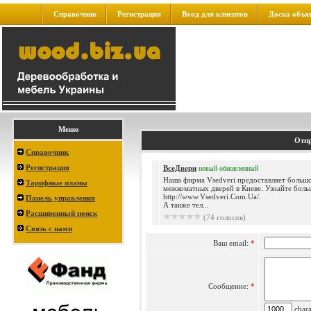
Справочник
Регистрация
Вход для клиентов
Доска объя
Меню
Отпр
Справочник
Регистрация
ВсеДвери
новый
обновленный
Наша фирма Vsedveri предоставляет больш
Тарифные планы
межкоматных дверей в Киеве. Узнайте боль
http://www.Vsedveri.Com.Ua/.
Панель управления
А также тел...
Расширенный поиск
(74 голосов)
Связь с нами
Ваш email:
*
Сообщение:
*
charac