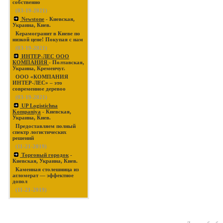
собственно
(03-19-2021)
Newstone
- Киевская,
Украина, Киев.
Керамогранит в Киеве по
низкой цене! Покупая с нам
(03-19-2021)
ИНТЕР-ЛЕС ООО
КОМПАНИЯ
- Полтавская,
Украина, Кременчуг.
ООО «КОМПАНИЯ
ИНТЕР-ЛЕС» – это
современное деревоо
(03-19-2021)
UP Logistichna
Kompaniya
- Киевская,
Украина, Киев.
Предоставляем полный
спектр логистических
решений
(11-21-2019)
Торговый городок
-
Киевская, Украина, Киев.
Каменная столешница из
агломерат — эффектное
допол
(11-21-2019)