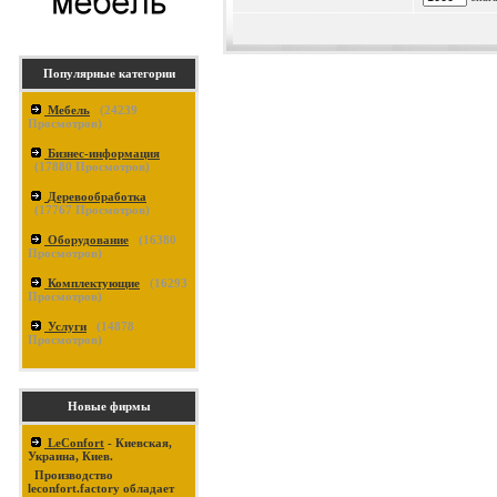
Популярные категории
Мебель
(
24239
Просмотров)
Бизнес-информация
(
17880
Просмотров)
Деревообработка
(
17767
Просмотров)
Оборудование
(
16380
Просмотров)
Комплектующие
(
16293
Просмотров)
Услуги
(
14878
Просмотров)
Новые фирмы
LeConfort
- Киевская,
Украина, Киев.
Производство
leconfort.factory обладает