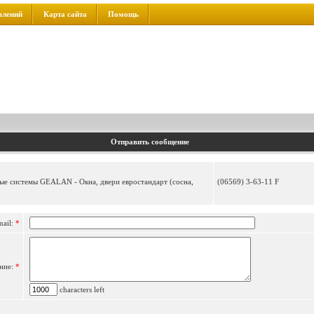
влений
Карта сайта
Помощь
Отправить сообщение
ые системы GEALAN - Окна, двери евростандарт (сосна,
(06569) 3-63-11 F
mail:
*
ние:
*
characters left