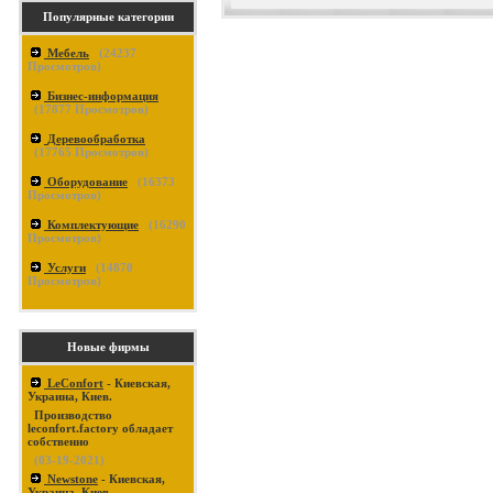
Популярные категории
Мебель
(
24237
Просмотров)
Бизнес-информация
(
17877
Просмотров)
Деревообработка
(
17765
Просмотров)
Оборудование
(
16373
Просмотров)
Комплектующие
(
16290
Просмотров)
Услуги
(
14870
Просмотров)
Новые фирмы
LeConfort
- Киевская,
Украина, Киев.
Производство
leconfort.factory обладает
собственно
(03-19-2021)
Newstone
- Киевская,
Украина, Киев.