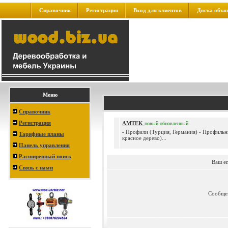
Справочник
Регистрация
Вход для клиентов
Доска объя
Меню
Справочник
Регистрация
AMTEK
новый
обновленный
- Профили (Турция, Германия) - Профильн
Тарифные планы
красное дерево)...
Панель управления
Расширенный поиск
Ваш e
Связь с нами
Сообще