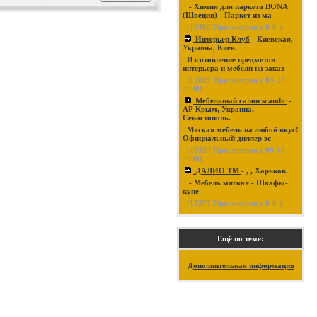
- Химия для паркета BONA
(Швеция) - Паркет из ма
(
15402
Просмотров с 0-0-)
Интерьер Клуб
- Киевская,
Украина, Киев.
Изготовление предметов
интерьера и мебели на заказ
(
15023
Просмотров с 03-25-
2008)
Мебельный салон scandic
-
АР Крым, Украина,
Севастополь.
Мягкая мебель на любой вкус!
Официальный диллер эс
(
13354
Просмотров с 06-19-
2008)
ДАЛИО ТМ
- , , Харьков.
- Мебель мягкая - Шкафы-
купе
(
13277
Просмотров с 0-0-)
Ещё по теме:
Дополнительная информация