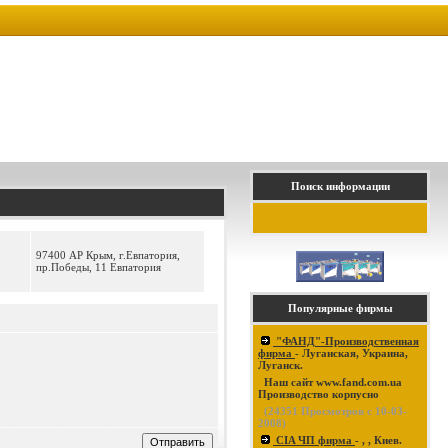
Поиск информации
97400 АР Крым, г.Евпатория,
пр.Победы, 11 Евпатория
Популярные фирмы
"ФАНД"-Производственная
фирма
- Луганская, Украина,
Луганск.
Наш сайт www.fand.com.ua
Производство корпусно
(
24351
Просмотров с 10-03-
2008)
CIA ЧП фирма
- , , Киев.