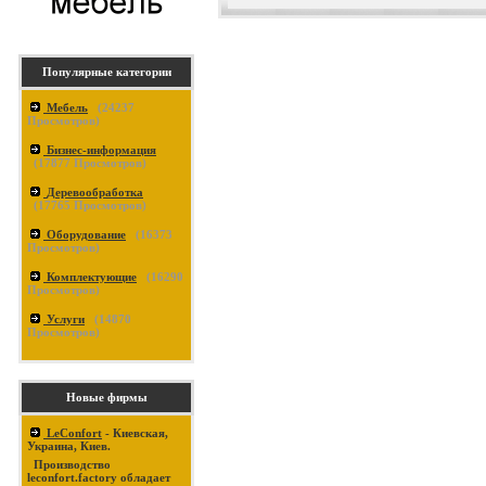
Популярные категории
Мебель
(
24237
Просмотров)
Бизнес-информация
(
17877
Просмотров)
Деревообработка
(
17765
Просмотров)
Оборудование
(
16373
Просмотров)
Комплектующие
(
16290
Просмотров)
Услуги
(
14870
Просмотров)
Новые фирмы
LeConfort
- Киевская,
Украина, Киев.
Производство
leconfort.factory обладает