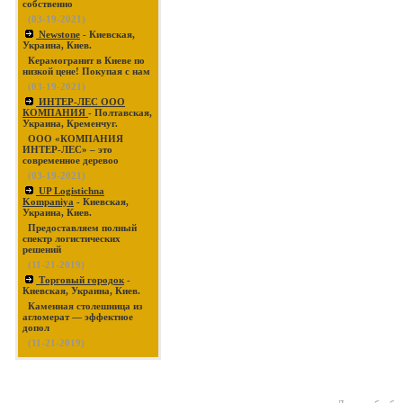
собственно
(03-19-2021)
Newstone
- Киевская,
Украина, Киев.
Керамогранит в Киеве по
низкой цене! Покупая с нам
(03-19-2021)
ИНТЕР-ЛЕС ООО
КОМПАНИЯ
- Полтавская,
Украина, Кременчуг.
ООО «КОМПАНИЯ
ИНТЕР-ЛЕС» – это
современное деревоо
(03-19-2021)
UP Logistichna
Kompaniya
- Киевская,
Украина, Киев.
Предоставляем полный
спектр логистических
решений
(11-21-2019)
Торговый городок
-
Киевская, Украина, Киев.
Каменная столешница из
агломерат — эффектное
допол
(11-21-2019)