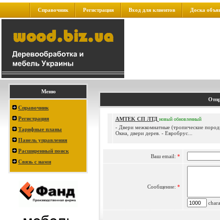
Справочник
Регистрация
Вход для клиентов
Доска объя
Меню
Отпр
Справочник
Регистрация
AMTEK СП ЛТД
новый
обновленный
- Двери межкомнатные (тропические породы
Тарифные планы
Окна, двери дерев. - Евробрус...
Панель управления
Расширенный поиск
Ваш email:
*
Связь с нами
Сообщение:
*
charac