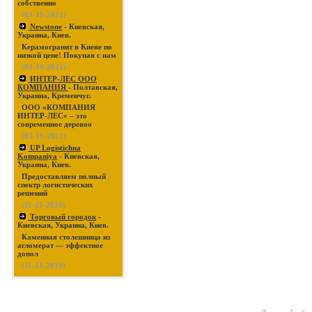
собственно
(03-19-2021)
Newstone
- Киевская,
Украина, Киев.
Керамогранит в Киеве по
низкой цене! Покупая с нам
(03-19-2021)
ИНТЕР-ЛЕС ООО
КОМПАНИЯ
- Полтавская,
Украина, Кременчуг.
ООО «КОМПАНИЯ
ИНТЕР-ЛЕС» – это
современное деревоо
(03-19-2021)
UP Logistichna
Kompaniya
- Киевская,
Украина, Киев.
Предоставляем полный
спектр логистических
решений
(11-21-2019)
Торговый городок
-
Киевская, Украина, Киев.
Каменная столешница из
агломерат — эффектное
допол
(11-21-2019)