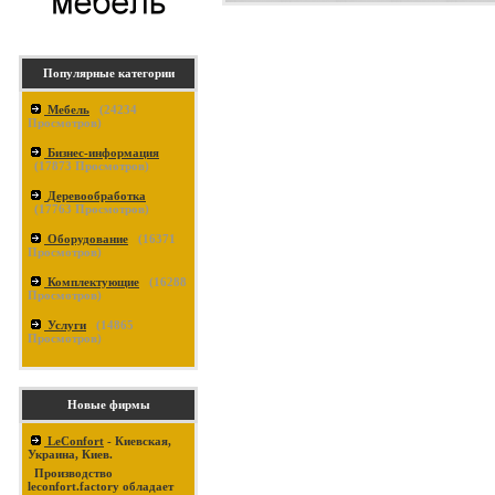
Популярные категории
Мебель
(
24234
Просмотров)
Бизнес-информация
(
17873
Просмотров)
Деревообработка
(
17763
Просмотров)
Оборудование
(
16371
Просмотров)
Комплектующие
(
16288
Просмотров)
Услуги
(
14865
Просмотров)
Новые фирмы
LeConfort
- Киевская,
Украина, Киев.
Производство
leconfort.factory обладает