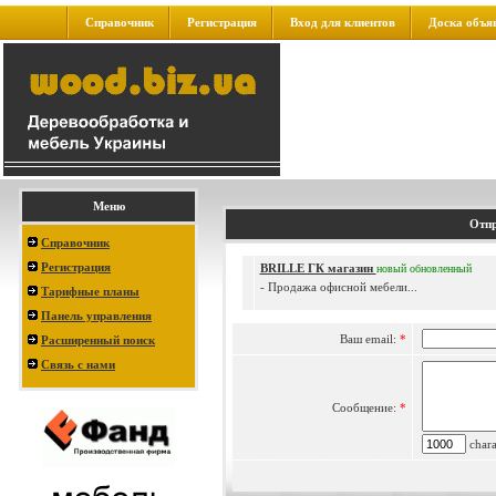
Справочник
Регистрация
Вход для клиентов
Доска объя
Меню
Отпр
Справочник
Регистрация
BRILLE ГК магазин
новый
обновленный
- Продажа офисной мебели...
Тарифные планы
Панель управления
Ваш email:
*
Расширенный поиск
Связь с нами
Сообщение:
*
charac