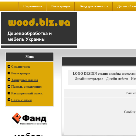
Справочник
Регистрация
Вход для клиентов
Доска объя
Меню
Справочник
Регистрация
LOGO DESIGN студия дизайна и рекла
- Дизайн интерьеров - Дизайн мебели - Из
Тарифные планы
Панель управления
Ваш e
Расширенный поиск
Связь с нами
Сообще