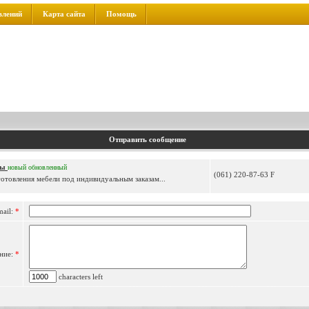
влений
Карта сайта
Помощь
Отправить сообщение
мы
новый
обновленный
(061) 220-87-63 F
готовления мебели под индивидуальным заказам...
mail:
*
ние:
*
characters left