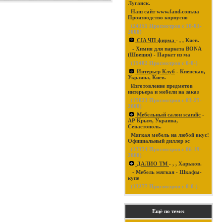
Луганск.
Наш сайт www.fand.com.ua
Производство корпусно
(
24351
Просмотров с 10-03-
2008)
CIA ЧП фирма
- , , Киев.
- Химия для паркета BONA
(Швеция) - Паркет из ма
(
15402
Просмотров с 0-0-)
Интерьер Клуб
- Киевская,
Украина, Киев.
Изготовление предметов
интерьера и мебели на заказ
(
15023
Просмотров с 03-25-
2008)
Мебельный салон scandic
-
АР Крым, Украина,
Севастополь.
Мягкая мебель на любой вкус!
Официальный диллер эс
(
13354
Просмотров с 06-19-
2008)
ДАЛИО ТМ
- , , Харьков.
- Мебель мягкая - Шкафы-
купе
(
13277
Просмотров с 0-0-)
Ещё по теме: