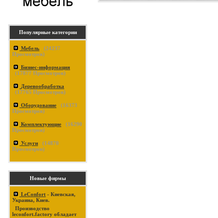
Популярные категории
Мебель
(
24237
Просмотров)
Бизнес-информация
(
17877
Просмотров)
Деревообработка
(
17765
Просмотров)
Оборудование
(
16373
Просмотров)
Комплектующие
(
16290
Просмотров)
Услуги
(
14870
Просмотров)
Новые фирмы
LeConfort
- Киевская,
Украина, Киев.
Производство
leconfort.factory обладает