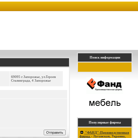
Поиск информации
69095 г.Запорожье, ул.Героев
Сталинграда, 4 Запорожье
Популярные фирмы
"ФАНД"-Производственная
фирма
- Луганская, Украина,