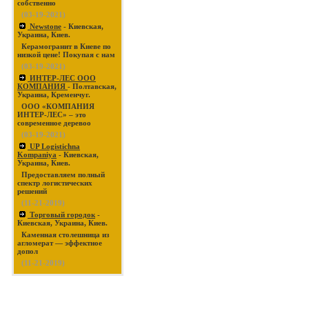
собственно
(03-19-2021)
Newstone
- Киевская,
Украина, Киев.
Керамогранит в Киеве по
низкой цене! Покупая с нам
(03-19-2021)
ИНТЕР-ЛЕС ООО
КОМПАНИЯ
- Полтавская,
Украина, Кременчуг.
ООО «КОМПАНИЯ
ИНТЕР-ЛЕС» – это
современное деревоо
(03-19-2021)
UP Logistichna
Kompaniya
- Киевская,
Украина, Киев.
Предоставляем полный
спектр логистических
решений
(11-21-2019)
Торговый городок
-
Киевская, Украина, Киев.
Каменная столешница из
агломерат — эффектное
допол
(11-21-2019)