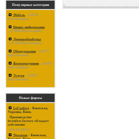
Популярные категории
Мебель
(
24239
Просмотров)
Бизнес-информация
(
17880
Просмотров)
Деревообработка
(
17766
Просмотров)
Оборудование
(
16377
Просмотров)
Комплектующие
(
16292
Просмотров)
Услуги
(
14876
Просмотров)
Новые фирмы
LeConfort
- Киевская,
Украина, Киев.
Производство
leconfort.factory обладает
собственно
(03-19-2021)
Newstone
- Киевская,
Украина, Киев.