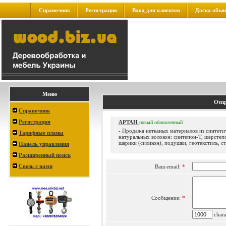
Справочник
Регистрация
Вход для клиентов
Доска объя
Меню
Отпр
Справочник
Регистрация
АРТАН
новый
обновленный
- Продажа нетканых материалов из синтети
Тарифные планы
натуральных волокон: синтепон-Т, шерстепо
шарики (силикон), подушки, геотекстиль, сте
Панель управления
Расширенный поиск
Связь с нами
Ваш email:
*
Сообщение:
*
charac