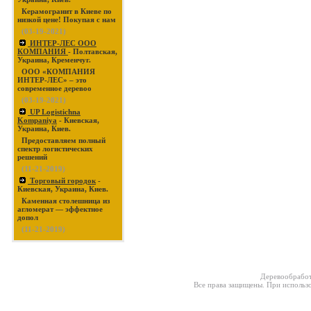
Керамогранит в Киеве по
низкой цене! Покупая с нам
(03-19-2021)
ИНТЕР-ЛЕС ООО
КОМПАНИЯ
- Полтавская,
Украина, Кременчуг.
ООО «КОМПАНИЯ
ИНТЕР-ЛЕС» – это
современное деревоо
(03-19-2021)
UP Logistichna
Kompaniya
- Киевская,
Украина, Киев.
Предоставляем полный
спектр логистических
решений
(11-21-2019)
Торговый городок
-
Киевская, Украина, Киев.
Каменная столешница из
агломерат — эффектное
допол
(11-21-2019)
Деревообработ
Все права защищены. При использо