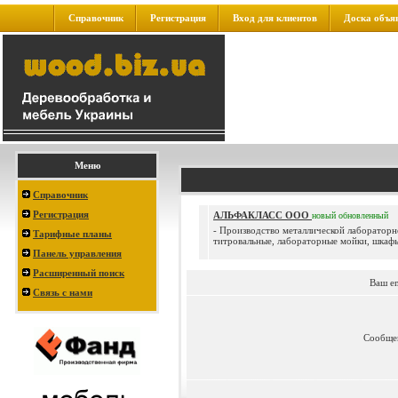
Справочник
Регистрация
Вход для клиентов
Доска объя
Меню
Справочник
Регистрация
АЛЬФАКЛАСС ООО
новый
обновленный
- Производство металлической лаборатор
Тарифные планы
титровальные, лабораторные мойки, шкафы 
Панель управления
Расширенный поиск
Ваш e
Связь с нами
Сообще