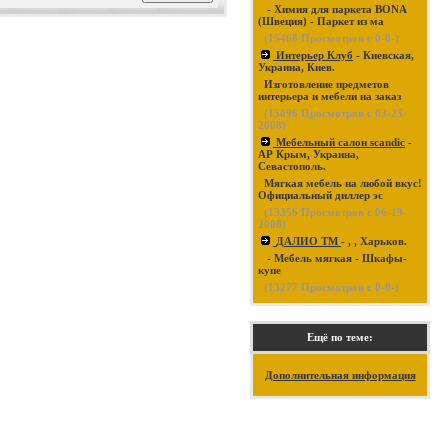
- Химия для паркета BONA
(Швеция) - Паркет из ма
(
15468
Просмотров с 0-0-)
Интерьер Клуб
- Киевская,
Украина, Киев.
Изготовление предметов
интерьера и мебели на заказ
(
15096
Просмотров с 03-25-
2008)
Мебельный салон scandic
-
АР Крым, Украина,
Севастополь.
Мягкая мебель на любой вкус!
Официальный диллер эс
(
13356
Просмотров с 06-19-
2008)
ДАЛИО ТМ
- , , Харьков.
- Мебель мягкая - Шкафы-
купе
(
13277
Просмотров с 0-0-)
Ещё по теме:
Дополнительная информация