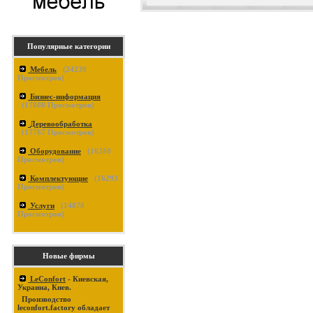
Популярные категории
Мебель
(
24239
Просмотров)
Бизнес-информация
(
17880
Просмотров)
Деревообработка
(
17767
Просмотров)
Оборудование
(
16380
Просмотров)
Комплектующие
(
16293
Просмотров)
Услуги
(
14878
Просмотров)
Новые фирмы
LeConfort
- Киевская,
Украина, Киев.
Производство
leconfort.factory обладает