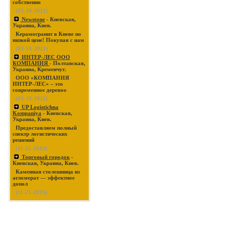
собственно
(03-19-2021)
Newstone
- Киевская,
Украина, Киев.
Керамогранит в Киеве по
низкой цене! Покупая с нам
(03-19-2021)
ИНТЕР-ЛЕС ООО
КОМПАНИЯ
- Полтавская,
Украина, Кременчуг.
ООО «КОМПАНИЯ
ИНТЕР-ЛЕС» – это
современное деревоо
(03-19-2021)
UP Logistichna
Kompaniya
- Киевская,
Украина, Киев.
Предоставляем полный
спектр логистических
решений
(11-21-2019)
Торговый городок
-
Киевская, Украина, Киев.
Каменная столешница из
агломерат — эффектное
допол
(11-21-2019)