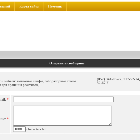
влений
Карта сайта
Помощь
Отправить сообщение
(057) 341-08-72, 717-52-14,
ной мебели: вытяжные шкафы, лабораторные столы
52-67 F
для хранения реактивов, ...
mail:
*
ние:
*
characters left