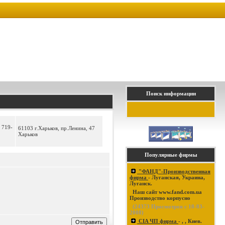
Поиск информации
 719-
61103 г.Харьков, пр.Ленина, 47
Харьков
Популярные фирмы
"ФАНД"-Производственная
фирма
- Луганская, Украина,
Луганск.
Наш сайт www.fand.com.ua
Производство корпусно
(
24373
Просмотров с 10-03-
2008)
CIA ЧП фирма
- , , Киев.