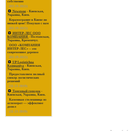
собственно
(03-19-2021)
Newstone
- Киевская,
Украина, Киев.
Керамогранит в Киеве по
низкой цене! Покупая с нам
(03-19-2021)
ИНТЕР-ЛЕС ООО
КОМПАНИЯ
- Полтавская,
Украина, Кременчуг.
ООО «КОМПАНИЯ
ИНТЕР-ЛЕС» – это
современное деревоо
(03-19-2021)
UP Logistichna
Kompaniya
- Киевская,
Украина, Киев.
Предоставляем полный
спектр логистических
решений
(11-21-2019)
Торговый городок
-
Киевская, Украина, Киев.
Каменная столешница из
агломерат — эффектное
допол
(11-21-2019)