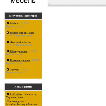
Популярные категории
Мебель
(
24236
Просмотров)
Бизнес-информация
(
17875
Просмотров)
Деревообработка
(
17764
Просмотров)
Оборудование
(
16372
Просмотров)
Комплектующие
(
16289
Просмотров)
Услуги
(
14867
Просмотров)
Новые фирмы
LeConfort
- Киевская,
Украина, Киев.
Производство
leconfort.factory обладает