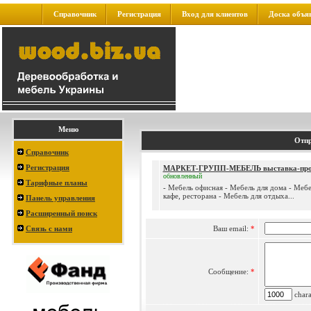
Справочник
Регистрация
Вход для клиентов
Доска объя
Меню
Отпр
Справочник
Регистрация
МАРКЕТ-ГРУПП-МЕБЕЛЬ выставка-пр
обновленный
Тарифные планы
- Мебель офисная - Мебель для дома - Мебе
кафе, ресторана - Мебель для отдыха...
Панель управления
Расширенный поиск
Связь с нами
Ваш email:
*
Сообщение:
*
charac