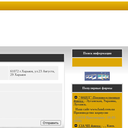
Поиск информации
61072 г.Харьков, ул.23 Августа,
29 Харьков
Популярные фирмы
"ФАНД"-Производственная
фирма
- Луганская, Украина,
Луганск.
Наш сайт www.fand.com.ua
Производство корпусно
(
24354
Просмотров с 10-03-
2008)
CIA ЧП фирма
- , , Киев.