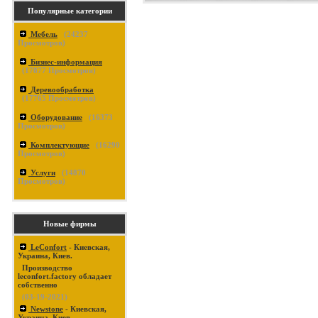
Популярные категории
Мебель
(
24237
Просмотров)
Бизнес-информация
(
17877
Просмотров)
Деревообработка
(
17765
Просмотров)
Оборудование
(
16373
Просмотров)
Комплектующие
(
16290
Просмотров)
Услуги
(
14870
Просмотров)
Новые фирмы
LeConfort
- Киевская,
Украина, Киев.
Производство
leconfort.factory обладает
собственно
(03-19-2021)
Newstone
- Киевская,
Украина, Киев.