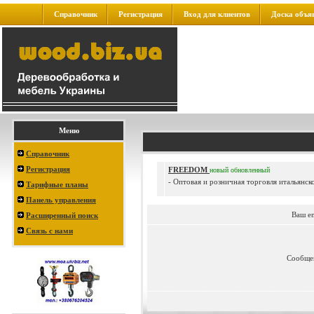
Справочник
Регистрация
Вход для клиентов
Доска объя
Меню
Справочник
Регистрация
FREEDOM
новый
обновленный
- Оптовая и розничная торговля итальянск
Тарифные планы
Панель управления
Ваш e
Расширенный поиск
Связь с нами
Сообще