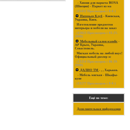
- Химия для паркета BONA
(Швеция) - Паркет из ма
(
15432
Просмотров с 0-0-)
Интерьер Клуб
- Киевская,
Украина, Киев.
Изготовление предметов
интерьера и мебели на заказ
(
15023
Просмотров с 03-25-
2008)
Мебельный салон scandic
-
АР Крым, Украина,
Севастополь.
Мягкая мебель на любой вкус!
Официальный диллер эс
(
13354
Просмотров с 06-19-
2008)
ДАЛИО ТМ
- , , Харьков.
- Мебель мягкая - Шкафы-
купе
(
13277
Просмотров с 0-0-)
Ещё по теме:
Дополнительная информация