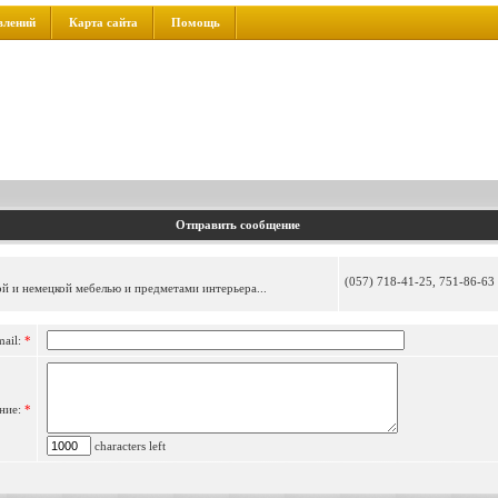
влений
Карта сайта
Помощь
Отправить сообщение
(057) 718-41-25, 751-86-63
ой и немецкой мебелью и предметами интерьера...
mail:
*
ние:
*
characters left